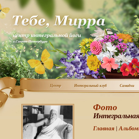
Центр
Интегральный клуб
Самадхи
Центр
Интегральный клуб
Самадхи
Фото
Интегральная
Главная
|
Альбо