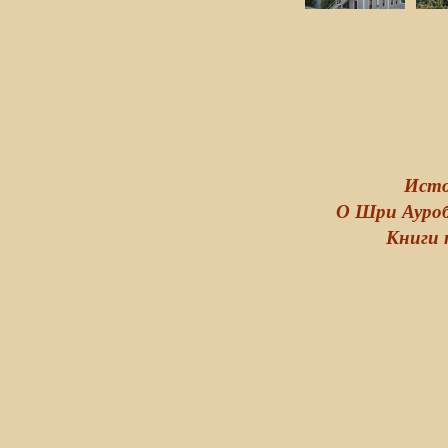
Исто
О Шри Ауро
Книги 