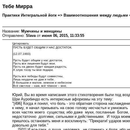
Тебе Мирра
Практики Интегральной йоги => Взаимоотношения между людьми => Т
Название:
Мужчины и женщины
Отправлено:
Slava
от
июня 06, 2015, 11:33:55
Цитировать
ПУСТЬ БУДЕТ ОБЩИМ У НАС ДОСТАТОК.
(12.07.1993)
Пусть будет общим у нас достаток,
Пусть все лишения будут мои.
Пусть на двоих будет каждая радость,
А злую тоску ты мне подари.
Пусть все победы будут совместны,
Лишь неудачи не дам я тебе.
В большом и малом, земном и небесном:
Всё светлое – нам, всё тёмное – мне.
Юрий, Вы во время написания этого стихотворения были под воз
Шри Ауробиндо есть интересные афоризмы на эту тему:
"[496] Когда я понял, что боль - это обратная сторона наслаждени
к нему, я начал призывать на свою голову несчастья и умножать
всех частях моего существа; ибо даже муки, посланные Богом,
недостаточно долгими, сильными и действенными. И тогда мое
пришлось остановить меня и воскликнуть: "Прекрати! ударов мое
довольно для тебя."
[501] И все-таки, о душа человека, не стремись к боли, ибо н