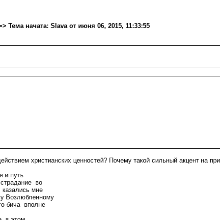
ема начата: Slava от июня 06, 2015, 11:33:55
действием христианских ценностей? Почему такой сильный акцент на пр
я и путь
 страдание во
 казались мне
му Возлюбленному
го бича вполне
е в этом