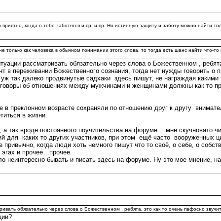
о приятно, когда о тебе заботятся и пр. и пр. Но истинную защиту и заботу можно найти 
е только как человека в обычном понимании этого слова, то тогда есть шанс найти что-то
туации рассматривать обязательно через слова о Божественном , ребята
нт в переживании Божественного сознания, тогда нет нужды говорить о
 уж так далеко продвинутые садхаки здесь пишут, не награждая какими 
разговоры об отношениях между мужчинами и женщинами должны как то пр
е в преклонном возрасте сохраняли по отношению друг к другу внимате
титься в жизни.
, а так вроде постоянного поучительства на форуме …мне скучновато ч
ий для каких то других участников, при этом ещё часто вооруженных ц
ривычно, когда люди хоть немного пишут что то своё, о себе, о собс
, эгах и прочее…прочее.
ло неинтересно бывать и писать здесь на форуме. Ну это мое мнение, н
ивать обязательно через слова о Божественном , ребята, это как то очень пафосно звучит
ции?