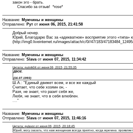
закон эго - брать.
Спасибо за отзыв! *rose*
Название:
Мужчины и женщины
Отправлено:
Рут
от
июня 06, 2015, 21:41:58
Добрый ночер.
Юрий, Благодарю Вас за «адекватное» восприятие этого «типа» 
(http://img0.liveinternet.ru/images/attach/c/0//47/183/47183484_1249
Название:
Мужчины и женщины
Отправлено:
Slava
от
июня 07, 2015, 11:34:42
Цитата: putnik04 от июня 06, 2015, 21:55:35
ДВОЕ.
(16.07.1993)
Ш.А.: "Единый движет всем, и все же каждый
Считает, что себе хозяин он, -
Разя, не знает, что разит себя же,
Любя, не знает, что в себя влюблен.
...."
Название:
Мужчины и женщины
Отправлено:
Slava
от
июня 07, 2015, 11:46:16
Цитата: gulavor от июня 06, 2015, 20:18:45
Юрий, могу сказать, что нам женщинам всегда приятно, когда мужчина проявляет