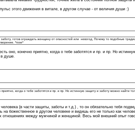
ульс этого движения в витале, в другом случае - от величия души :)
т заботу, готов ограждать женщину от опасностей или невзгод, Почему то подобные трад
ворение. *rose*
сть оно, конечно приятно, когда о тебе заботятся и пр. и пр. Но истинн
 в душе.
о приятно, когда о тебе заботятся и пр. и пр. Но истинную защиту и заботу можно найти 
человека (в части защиты, заботы и т.д.) , то он обязательно тебя подв
 на божественное в другом человеке и видишь его не только как челове
ных отношениях между мужчиной и женщиной. Весь мой внешний опыт гово