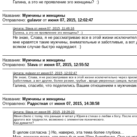
Галина, а это не проявление эго женщины? :)
Название:
Мужчины и женщины
Отправлено:
gulavor
от
июня 07, 2015, 12:02:47
Цитата: Slava от июня 07, 2015, 11:46:16
Галина, а это не проявление эго женщины? :)
Не знаю, Слава, я не рассматриваю все в этой жизни исключитель
мне нравятся такие мужчины, внимательные и заботливые, а вот 
всяком случае быстро надоедают. :)
Название:
Мужчины и женщины
Отправлено:
Slava
от
июня 07, 2015, 12:55:52
Цитата: gulavor от июня 07, 2015, 12:02:47
Не знаю, Слава, я не рассматриваю все в этой жизни исключительно через призм
заботливые, а вот другие, более резкие, грубые , вроде уверенных самцов, пыта
Галина, спасибо, что поделились Вашим отношением к мужчинам.
Название:
Мужчины и женщины
Отправлено:
Радостная
от
июня 07, 2015, 14:38:58
Цитата: Slava от июня 06, 2015, 19:26:23
Меня сбило с толку, что раньше я читал у Юрия в стихах о любви к богу. После е
другого все трудности, возможно с элементом психического.
Как думаете?
В целом согласна :) Но, наверно, эта тема более глубока...
Мать рассказывала, что пока был жив Шри Ауробиндо, Она не ис