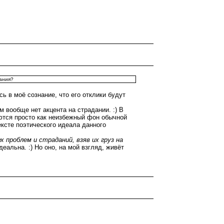
дания?
 в моё сознание, что его отклики будут
 вообще нет акцента на страдании. :) В
ются просто как неизбежный фон обычной
ексте поэтического идеала данного
х проблем и страданий, взяв их груз на
деальна. :) Но оно, на мой взгляд, живёт