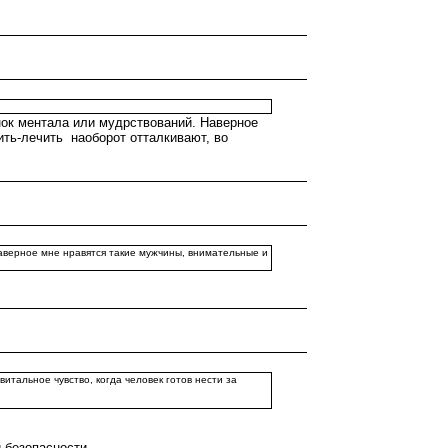
енок ментала или мудрствований. Наверное
ить-лечить наоборот отталкивают, во
 Наверное мне нравятся такие мужчины, внимательные и
витальное чувство, когда человек готов нести за
 безопасности.