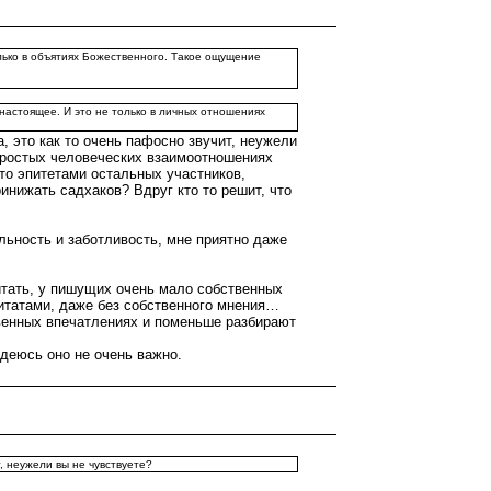
только в объятиях Божественного. Такое ощущение
 настоящее. И это не только в личных отношениях
, это как то очень пафосно звучит, неужели
 простых человеческих взаимоотношениях
то эпитетами остальных участников,
инижать садхаков? Вдруг кто то решит, что
льность и заботливость, мне приятно даже
итать, у пишущих очень мало собственных
итатами, даже без собственного мнения…
твенных впечатлениях и поменьше разбирают
адеюсь оно не очень важно.
, неужели вы не чувствуете?