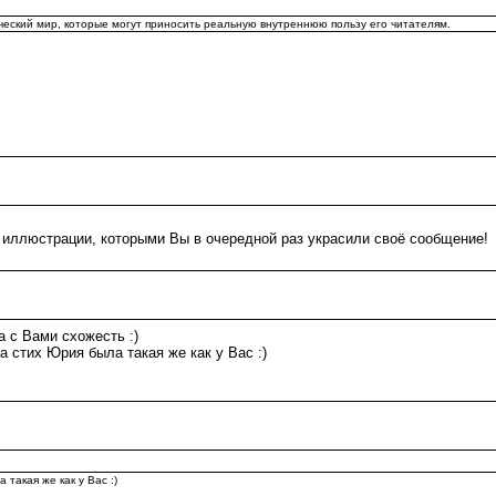
ический мир, которые могут приносить реальную внутреннюю пользу его читателям.
люстрации, которыми Вы в очередной раз украсили своё сообщение! *r
 с Вами схожесть :)
 стих Юрия была такая же как у Вас :)
такая же как у Вас :)