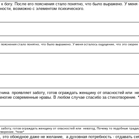
 к богу. После его пояснения стало понятно, что было выражено. У меня
удности, возможно с элементом психического.
го пояснения стало понятно, что было выражено. У меня осталось ощущение, что это скорее 
жчина проявляет заботу, готов ограждать женщину от опасностей или н
многие современные нравы. В любом случае спасибо за стихотворение. *
т заботу, готов ограждать женщину от опасностей или невзгод, Почему то подобные трад
ворение. *rose*
о обоюдное даже не желание, а духовная потребность - отдавать себя