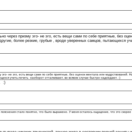
но через призму эго- не эго, есть вещи сами по себе приятные, без оц
другие, более резкие, грубые , вроде уверенных самцов, пытающихся уч
у эго- не эго, есть вещи сами по себе приятные, без оценок ментала или мудрствований.
ющихся учить-лечить наоборот отталкивают, во всяком случае быстро надоедают. :)
 :)
го пояснения стало понятно, что было выражено. У меня осталось ощущение, что это скорее 
пытывала никаких трудностей, точнее жила в состоянии полной защиты и