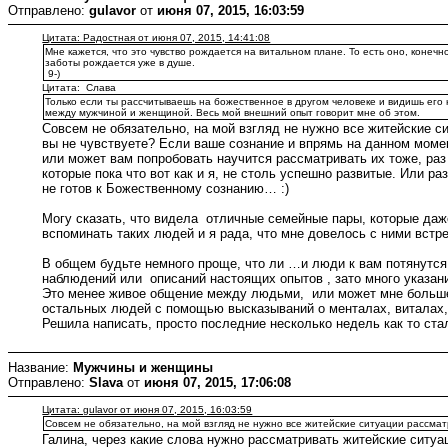
Отправлено:
gulavor
от
июня 07, 2015, 16:03:59
Цитата: Радостная от июня 07, 2015, 14:41:08
Мне кажется, что это чувство рождается на витальном плане. То есть оно, конечн
заботы рождается уже в душе.
9-)
Цитата: Слава
Только если ты рассчитываешь на божественное в другом человеке и видишь его н
между мужчиной и женщиной. Весь мой внешний опыт говорит мне об этом.
Совсем не обязательно, на мой взгляд не нужно все житейские си
вы не чувствуете? Если ваше сознание и впрямь на данном моме
или может вам попробовать научится рассматривать их тоже, раз
которые пока что вот как и я, не столь успешно развитые. Или 
не готов к Божественному сознанию… :)
Могу сказать, что видела отличные семейные пары, которые даж
вспоминать таких людей и я рада, что мне довелось с ними встре
В общем будьте немного проще, что ли …и люди к вам потянутся
наблюдений или описаний настоящих опытов , зато много указан
Это менее живое общение между людьми, или может мне больше п
остальных людей с помощью высказываний о менталах, виталах
Решила написать, просто последние несколько недель как то ста
Название:
Мужчины и женщины
Отправлено:
Slava
от
июня 07, 2015, 17:06:08
Цитата: gulavor от июня 07, 2015, 16:03:59
Совсем не обязательно, на мой взгляд не нужно все житейские ситуации рассматр
Галина, через какие слова нужно рассматривать житейские ситуа