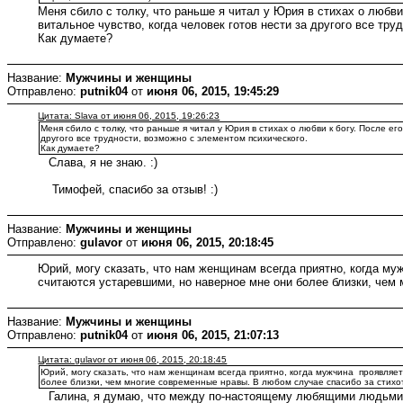
Меня сбило с толку, что раньше я читал у Юрия в стихах о любви
витальное чувство, когда человек готов нести за другого все тр
Как думаете?
Название:
Мужчины и женщины
Отправлено:
putnik04
от
июня 06, 2015, 19:45:29
Цитата: Slava от июня 06, 2015, 19:26:23
Меня сбило с толку, что раньше я читал у Юрия в стихах о любви к богу. После е
другого все трудности, возможно с элементом психического.
Как думаете?
Слава, я не знаю. :)
Тимофей, спасибо за отзыв! :)
Название:
Мужчины и женщины
Отправлено:
gulavor
от
июня 06, 2015, 20:18:45
Юрий, могу сказать, что нам женщинам всегда приятно, когда му
считаются устаревшими, но наверное мне они более близки, чем 
Название:
Мужчины и женщины
Отправлено:
putnik04
от
июня 06, 2015, 21:07:13
Цитата: gulavor от июня 06, 2015, 20:18:45
Юрий, могу сказать, что нам женщинам всегда приятно, когда мужчина проявляе
более близки, чем многие современные нравы. В любом случае спасибо за стихот
Галина, я думаю, что между по-настоящему любящими людьми, эт