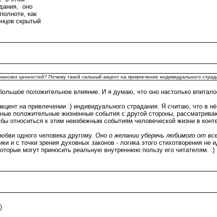
дания, оно
 полноте, как
концов скрытый
тианских ценностей? Почему такой сильный акцент на привлечение индивидуального стра
ольшое положительное влияние. И я думаю, что оно настолько впиталось
цент на привлечении :) индивидуального страдания. Я считаю, что в нём
азные положительные жизненные события с другой стороны, рассматрива
л бы относиться к этим неизбежным событиям человеческой жизни в конт
юбви одного человека другому.
Оно о желании уберечь любимого от все
ки и с точки зрения духовных законов - логика этого стихотворения не и
оторые могут приносить реальную внутреннюю пользу его читателям. :)
)