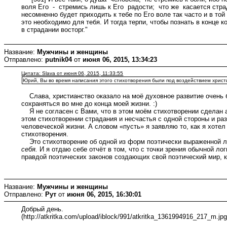
воля Его - стремись лишь к Его радости; что же касается стра
несомненно будет приходить к тебе по Его воле так часто и в той
это необходимо для тебя. И тогда терпи, чтобы познать в конце 
в страдании восторг."
Название:
Мужчины и женщины
Отправлено:
putnik04
от
июня 06, 2015, 13:34:23
Цитата: Slava от июня 06, 2015, 11:33:55
Юрий, Вы во время написания этого стихотворения были под воздействием хрис
Слава, христианство оказало на моё духовное развитие очень б
сохраняться во мне до конца моей жизни. :)
Я не согласен с Вами, что в этом моём стихотворении сделан ак
этом стихотворении страдания и несчастья с одной стороны и р
человеческой жизни. А словом «пусть» я заявляю то, как я хоте
стихотворения.
Это стихотворение об одной из форм поэтически выраженной л
себя.
И я отдаю себе отчёт в том, что с точки зрения обычной логи
правдой поэтических законов создающих свой поэтический мир, к
Название:
Мужчины и женщины
Отправлено:
Рут
от
июня 06, 2015, 16:30:01
Добрый день.
(http://atkritka.com/upload/iblock/991/atkritka_1361994916_217_m.jpg