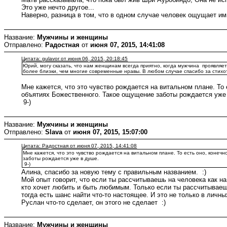
Это уже нечто другое...
Наверно, разница в том, что в одном случае человек ощущает имп
Название:
Мужчины и женщины
Отправлено:
Радостная
от
июня 07, 2015, 14:41:08
Цитата: gulavor от июня 06, 2015, 20:18:45
Юрий, могу сказать, что нам женщинам всегда приятно, когда мужчина проявляе
более близки, чем многие современные нравы. В любом случае спасибо за стихот
Мне кажется, что это чувство рождается на витальном плане. То е
объятиях Божественного. Такое ощущение заботы рождается уже
9-)
Название:
Мужчины и женщины
Отправлено:
Slava
от
июня 07, 2015, 15:07:00
Цитата: Радостная от июня 07, 2015, 14:41:08
Мне кажется, что это чувство рождается на витальном плане. То есть оно, конечн
заботы рождается уже в душе.
9-)
Алина, спасибо за новую тему с правильным названием. :)
Мой опыт говорит, что если ты рассчитываешь на человека как на 
кто хочет любить и быть любимым. Только если ты рассчитываешь
тогда есть шанс найти что-то настоящее. И это не только в лич
Руслан что-то сделает, он этого не сделает :)
Название:
Мужчины и женщины