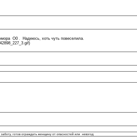
юмора O0 . Надеюсь, хоть чуть повеселила.
542898_227_3.gif)
 заботу, готов ограждать женщину от опасностей или невзгод