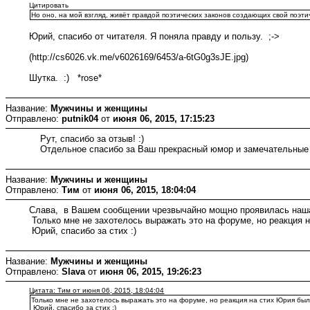
Цитировать
Но оно, на мой взгляд, живёт правдой поэтических законов создающих свой поэт
Юрий, спасибо от читателя. Я поняла правду и пользу. ;->
(http://cs6026.vk.me/v6026169/6453/a-6tG0g3sJE.jpg)
Шутка. :) *rose*
Название:
Мужчины и женщины
Отправлено:
putnik04
от
июня 06, 2015, 17:15:23
Рут, спасибо за отзыв! :)
Отдельное спасибо за Ваш прекрасный юмор и замечательные ил
Название:
Мужчины и женщины
Отправлено:
Тим
от
июня 06, 2015, 18:04:04
Слава, в Вашем сообщении чрезвычайно мощно проявилась наша
Только мне не захотелось выражать это на форуме, но реакция на
Юрий, спасибо за стих :)
Название:
Мужчины и женщины
Отправлено:
Slava
от
июня 06, 2015, 19:26:23
Цитата: Тим от июня 06, 2015, 18:04:04
Только мне не захотелось выражать это на форуме, но реакция на стих Юрия была 
Юрий, спасибо за стих :)