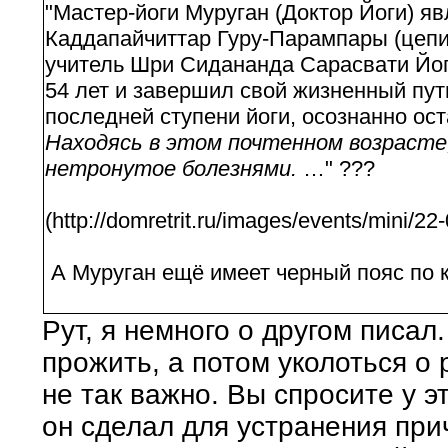
"Мастер-йоги Муруган (Доктор Йоги) я
Каддапайчиттар Гуру-Парампары (цепи
учитель Шри Сидананда Сарасвати Йог
54 лет и завершил свой жизненный путь
последней ступени йоги, осознанно ос
Находясь в этом почтенном возрасте
нетронутое болезнями.
…" ???
(http://domretrit.ru/images/events/mini/22
А Муруган ещё имеет черный пояс по к
Рут, я немного о другом писал
прожить, а потом уколоться о 
не так важно. Вы спросите у э
он сделал для устранения при