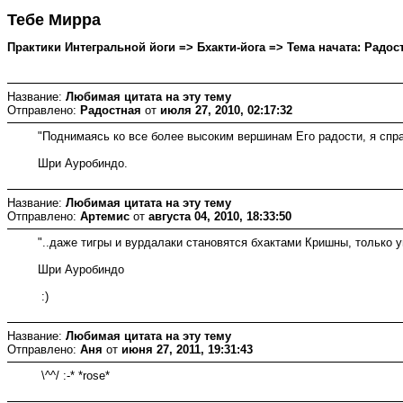
Тебе Мирра
Практики Интегральной йоги => Бхакти-йога => Тема начата: Радостн
Название:
Любимая цитата на эту тему
Отправлено:
Радостная
от
июля 27, 2010, 02:17:32
"Поднимаясь ко все более высоким вершинам Его радости, я спра
Шри Ауробиндо.
Название:
Любимая цитата на эту тему
Отправлено:
Артемис
от
августа 04, 2010, 18:33:50
"..даже тигры и вурдалаки становятся бхактами Кришны, только 
Шри Ауробиндо
:)
Название:
Любимая цитата на эту тему
Отправлено:
Аня
от
июня 27, 2011, 19:31:43
\^^/ :-* *rose*