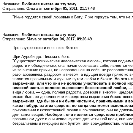
Название:
Любимая цитата на эту тему
Отправлено:
Ольга
от
сентября 05, 2011, 21:57:48
"Иные гордятся своей любовью к Богу. Я же горжусь тем, что не
Название:
Любимая цитата на эту тему
Отправлено:
Slava
от
октября 04, 2017, 09:26:49
Про внутреннюю и внешнюю бхакти.
Шри Ауробиндо. Письма о йоге.
"Существует психическая человеческая любовь, которая поднимае
радости и объединению; она, начав осознавать себя, является
из-за внешних причин, не направленная на себя, не расположенн
разочарованием, раздором и гневом, а идущая всегда прямо ко в
является правильным и лучшим путем любви и бхакти.
Но это не
выражения, или что они не должны участвовать в полной иг
великой частью полного выражения божественной любви, — 
вида любви, — одна, полная радости, доверия и энергии, щедра
может быть ее дополнением и средством выражения божественно
выражения, где бы они ни были чистыми, правильными и возмо
каких-нибудь из этих средств; но когда она может использов
приближении к божественной любви и поклонению; они не должны 
для таких вещей.
Наоборот, они являются средством приближе
правильном духе и они используются для истинной цели, они им
безразличием и инерцией или бунтом, или враждебностью, или к
.......