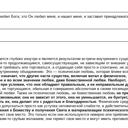
 любил Бога; это Он любил меня, и нашел меня, и заставил принадлежать
тся глубоко изнутри и является результатом встречи внутреннего сущес
 чем-то продолжающимся, самосуществующим, не зависящим от внешних 
ая требовать или торговаться, а отдающая себя просто и спонтанно, не
нутреннему объединению. Это — психическая любовь, которая ближе все
 означает, что другие части существа, включая витал и физическое,
ре и во всем значении любви, даже божественной любви. Наоборот,
при условии, что они обладают правильным, а не неправильным 
я, не торгующаяся, обильная и совершенно абсолютная в своем посвящен
й любви. Также ни психическая любовь, ни божественная любовь
не пр
жными; она не зависит от этого, она не уменьшается, не бунтует, н
ать их, она делает это с радостью и благодарностью
. Физические сре
допускаться просто как уступка человеческой слабости, в действитель
ния к Божеству и получения Света и материализации психического
еют свое место. Это только если они используются неверно или приближ
аким-то грубым желанием, они теряют свое место и могут иметь против