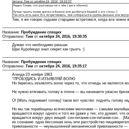
Цитата: Тим от октября 24, 2016, 19:22:07
Ладно Слава, это разговоры ни о чём ( как и обычно)
Лучше грызть ножки кресел в Боинге или долбиться башкой о его стены :)
Так хоть есть шанс Его почувствовать, чем собираться в группы (внешне или внутр
Тим, я же говорю седыми старцами встретимся, когда все ножки в
Название:
Пробуждение спящих
Отправлено:
Тим
от
октября 24, 2016, 19:30:35
Думаю что необходимо раньше.
Шри Ауробиндо знал секрет как грызть :)
Название:
Пробуждение спящих
Отправлено:
Тим
от
октября 24, 2016, 19:35:17
Агенда 23 ноября 1963
"ПРОБУДИСЬ И ИЗЪЯВЛЯЙ ВОЛЮ
Но берегись изъявлять волю через то, что отнюдь не является в
Не нужно втягивать голову в плечи — вы начинаете ужасно брюзж
О! [Мать поднимает голову] такое вот чувство: поднять голову 
Но мы так порабощены всяческими мелочами — самыми малейшими
вращаются вокруг одного и того же (даже у тех, кто думает, что
вращается вокруг двух вещей: сон-питание-сон-питание-сон… [Мать
их сознание: одна бессонная ночь или расстройство пищеварител
привязанности — неумышленной механической привязанности — к п