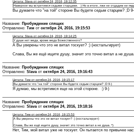
Цитата: Slava от октября 24, 2016, 19:12:35
Наверное мы встретимся седыми старцами. :) Но в итоге, лжи не отдадим ни пяди.
Вы думаете что "на той" стороне Вы будете седым старцем? ;D 9-
Название:
Пробуждение спящих
Отправлено:
Тим
от
октября 24, 2016, 19:15:53
Цитата: Slava от октября 24, 2016, 19:14:25
У души нет меда, кроме меда Божественного?
А Вы уверены что это не витал тоскует? :) (ностальгирует)
Слава, Вы же ещё ищите душу, значит это точно витал а не душа.
Название:
Пробуждение спящих
Отправлено:
Slava
от
октября 24, 2016, 19:16:43
Цитата: Тим от октября 24, 2016, 19:15:17
Вы думаете что "на той" стороне Вы будете седым старцем? ;D 9-)
Я думаю, мы встретимся еще на этой стороне. :) 9-)
Название:
Пробуждение спящих
Отправлено:
Slava
от
октября 24, 2016, 19:18:16
Цитата: Тим от октября 24, 2016, 19:15:53
А Вы уверены что это не витал тоскует? :) (ностальгирует)
Слава, Вы же ещё ищите душу, значит это точно витал а не душа. *)
Нет, Тим, мой витал уже не тоскует. Он пытается по привычке нас