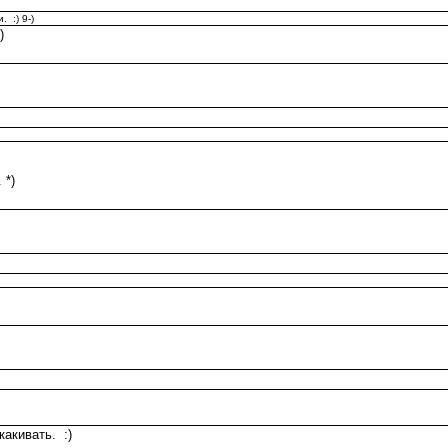
 :) 9-)
)
 *)
какивать. :)