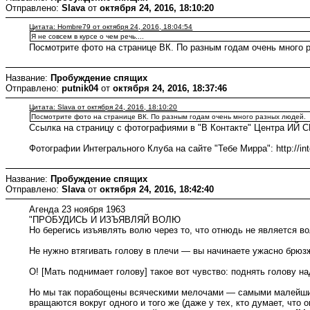
Отправлено:
Slava
от
октября 24, 2016, 18:10:20
Цитата: Hombre79 от октября 24, 2016, 18:04:54
Я не совсем в курсе о чем речь....
Посмотрите фото на странице ВК. По разным годам очень много 
Название:
Пробуждение спящих
Отправлено:
putnik04
от
октября 24, 2016, 18:37:46
Цитата: Slava от октября 24, 2016, 18:10:20
Посмотрите фото на странице ВК. По разным годам очень много разных людей. 
Ссылка на страницу с фотографиями в "В Контакте" Центра ИЙ СП
Фотографии Интегрального Клуба на сайте "Тебе Мирра": http://integ
Название:
Пробуждение спящих
Отправлено:
Slava
от
октября 24, 2016, 18:42:40
Агенда 23 ноября 1963
"ПРОБУДИСЬ И ИЗЪЯВЛЯЙ ВОЛЮ
Но берегись изъявлять волю через то, что отнюдь не является в
Не нужно втягивать голову в плечи — вы начинаете ужасно брюзж
О! [Мать поднимает голову] такое вот чувство: поднять голову 
Но мы так порабощены всяческими мелочами — самыми малейшими
вращаются вокруг одного и того же (даже у тех, кто думает, что