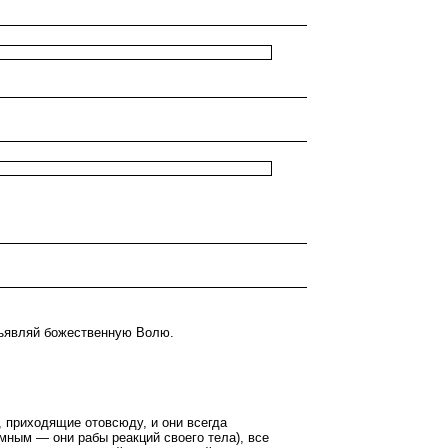
Изъявляй божественную Волю.
 приходящие отовсюду, и они всегда
емным — они рабы реакций своего тела), все