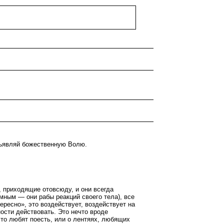
Изъявляй божественную Волю.
 приходящие отовсюду, и они всегда
емным — они рабы реакций своего тела), все
тересно», это воздействует, воздействует на
ости действовать. Это нечто вроде
что любят поесть, или о лентяях, любящих