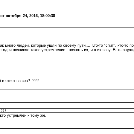
т октября 24, 2016, 18:00:38
 много людей, которые ушли по своему пути.... Кто-то "спит", кто-то п
егодня возникло такое устремление - позвать их, и я их зову. Есть ощу
й в ответ на зов? ???
? ???
кто устремлен к тому же.