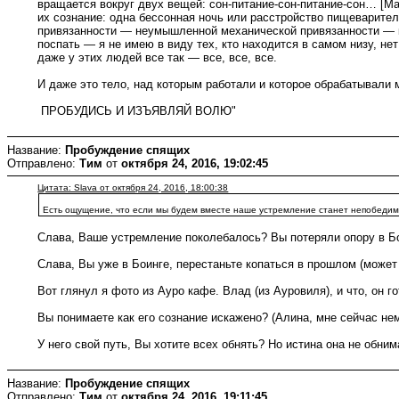
вращается вокруг двух вещей: сон-питание-сон-питание-сон… [Мать
их сознание: одна бессонная ночь или расстройство пищеварител
привязанности — неумышленной механической привязанности — к п
поспать — я не имею в виду тех, кто находится в самом низу, нет:
даже у этих людей все так — все, все, все.
И даже это тело, над которым работали и которое обрабатывали м
ПРОБУДИСЬ И ИЗЪЯВЛЯЙ ВОЛЮ"
Название:
Пробуждение спящих
Отправлено:
Тим
от
октября 24, 2016, 19:02:45
Цитата: Slava от октября 24, 2016, 18:00:38
Есть ощущение, что если мы будем вместе наше устремление станет непобедим
Слава, Ваше устремление поколебалось? Вы потеряли опору в Б
Слава, Вы уже в Боинге, перестаньте копаться в прошлом (может 
Вот глянул я фото из Ауро кафе. Влад (из Ауровиля), и что, он г
Вы понимаете как его сознание искажено? (Алина, мне сейчас нем
У него свой путь, Вы хотите всех обнять? Но истина она не обнима
Название:
Пробуждение спящих
Отправлено:
Тим
от
октября 24, 2016, 19:11:45