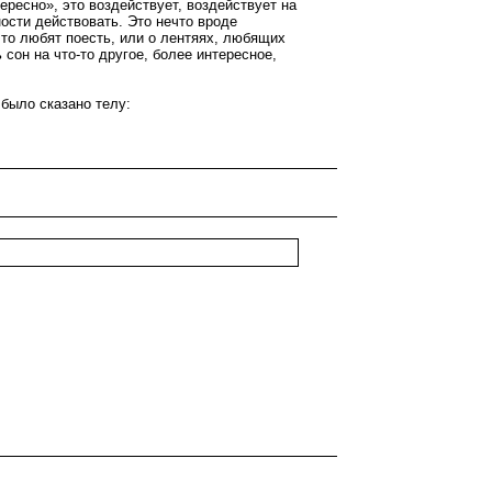
тересно», это воздействует, воздействует на
ости действовать. Это нечто вроде
что любят поесть, или о лентяях, любящих
ь сон на что-то другое, более интересное,
 было сказано телу: