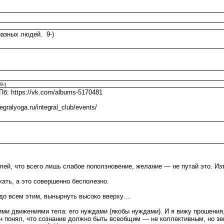
разных людей. 9-)
9-)
б: https://vk.com/albums-5170481
ralyoga.ru/integral_club/events/
олей, что всего лишь слабое поползновение, желание — не путай это. 
ать, а это совершенно бесполезно.
надо всем этим, вынырнуть высоко вверху…
 движениями тела: его нуждами (якобы нуждами). И я вижу прошения,
 он понял, что сознание должно быть всеобщим — не коллективным, но з