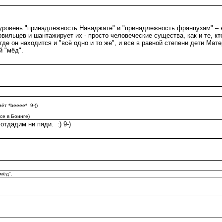
н уровень "принадлежность Наваджате" и "принадлежность французам" – 
вильцев и шантажирует их - просто человеческие существа, как и те, к
е он находится и "всё одно и то же", и все в равной степени дети Матери,
й "мёд".
ёт *beeee* 9-))
се в Боинге)
отдадим ни пяди. :) 9-)
мёд".