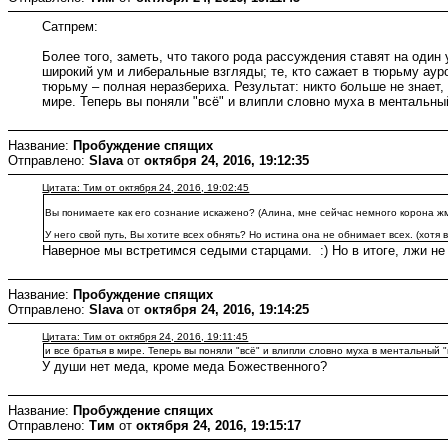
Сатпрем:
Более того, заметь, что такого рода рассуждения ставят на оди
широкий ум и либеральные взгляды; те, кто сажает в тюрьму ауро
тюрьму – полная неразбериха. Результат: никто больше не знает, гд
мире. Теперь вы поняли "всё" и влипли словно муха в ментальны
Название:
Пробуждение спящих
Отправлено:
Slava
от
октября 24, 2016, 19:12:35
Цитата: Тим от октября 24, 2016, 19:02:45
Вы понимаете как его сознание искажено? (Алина, мне сейчас немного корона жм
У него свой путь, Вы хотите всех обнять? Но истина она не обнимает всех. (хотя в
Наверное мы встретимся седыми старцами. :) Но в итоге, лжи не 
Название:
Пробуждение спящих
Отправлено:
Slava
от
октября 24, 2016, 19:14:25
Цитата: Тим от октября 24, 2016, 19:11:45
и все братья в мире. Теперь вы поняли "всё" и влипли словно муха в ментальный "
У души нет меда, кроме меда Божественного?
Название:
Пробуждение спящих
Отправлено:
Тим
от
октября 24, 2016, 19:15:17