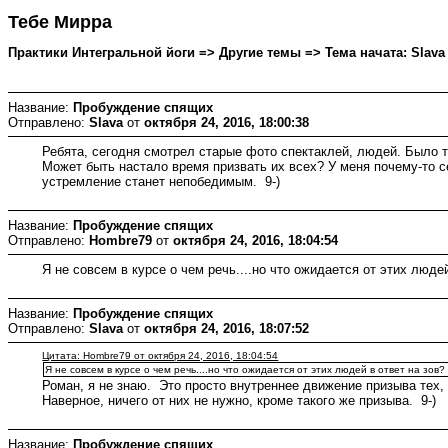
Тебе Мирра
Практики Интегральной йоги => Другие темы => Тема начата: Slava о
Название:
Пробуждение спящих
Отправлено:
Slava
от
октября 24, 2016, 18:00:38
Ребята, сегодня смотрел старые фото спектаклей, людей. Было так
Может быть настало время призвать их всех? У меня почему-то с
устремление станет непобедимым. 9-)
Название:
Пробуждение спящих
Отправлено:
Hombre79
от
октября 24, 2016, 18:04:54
Я не совсем в курсе о чем речь....но что ожидается от этих люде
Название:
Пробуждение спящих
Отправлено:
Slava
от
октября 24, 2016, 18:07:52
Цитата: Hombre79 от октября 24, 2016, 18:04:54
Я не совсем в курсе о чем речь....но что ожидается от этих людей в ответ на зов
Роман, я не знаю. Это просто внутреннее движение призыва тех, 
Наверное, ничего от них не нужно, кроме такого же призыва. 9-)
Название:
Пробуждение спящих