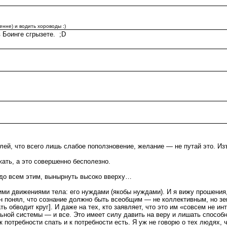
енне) и водить хороводы :)
 Боинге сгрызете. ;D
олей, что всего лишь слабое поползновение, желание — не путай это. 
ать, а это совершенно бесполезно.
надо всем этим, вынырнуть высоко вверху…
 движениями тела: его нуждами (якобы нуждами). И я вижу прошения,
 он понял, что сознание должно быть всеобщим — не коллективным, но з
 обводит круг]. И даже на тех, кто заявляет, что это им «совсем не ин
ьной системы — и все. Это имеет силу давить на веру и лишать способн
отребности спать и к потребности есть. Я уж не говорю о тех людях, 