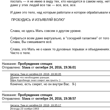
поспать — я не имею в виду тех, кто находится в самом низу, нет:
даже у этих людей все так — все, все, все.
И даже это тело, над которым работали и которое обрабатывали м
ПРОБУДИСЬ И ИЗЪЯВЛЯЙ ВОЛЮ"
Слава, но здесь Мать совсем о другом уровне.
Собраться всем даже виртуально, в "соседней галактике" от того
Слава, Вы смешиваете всё.
Слава, это Мать не о каких то духовных порывах и объединениях
Чисто о теле.
Название:
Пробуждение спящих
Отправлено:
Slava
от
октября 24, 2016, 19:36:01
Цитата: Тим от октября 24, 2016, 19:30:35
Думаю что необходимо раньше.
Шри Ауробиндо знал секрет как грызть :)
Конечно, есть секрет, но он внутри Вас. 9-)
Название:
Пробуждение спящих
Отправлено:
Slava
от
октября 24, 2016, 19:38:57
Цитата: Тим от октября 24, 2016, 19:35:17
Агенда 23 ноября 1963