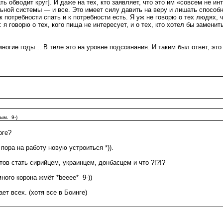
 обводит круг]. И даже на тех, кто заявляет, что это им «совсем не ин
ьной системы — и все. Это имеет силу давить на веру и лишать способн
отребности спать и к потребности есть. Я уж не говорю о тех людях, 
 я говорю о тех, кого пища не интересует, и о тех, кто хотел бы заменит
ногие годы… В теле это на уровне подсознания. И таким был ответ, это
ым. 9-)
оге?
пора на работу новую устроиться *)).
отов стать сирийцем, украинцем, донбасцем и что ?!?!?
ного корона жмёт *beeee* 9-))
ет всех. (хотя все в Боинге)