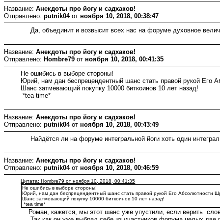
Название:
Анекдоты про йогу и садхаков!
Отправлено:
putnik04
от
ноября 10, 2018, 00:38:47
Да, объединит и возвысит всех нас на форуме духовное величи
Название:
Анекдоты про йогу и садхаков!
Отправлено:
Hombre79
от
ноября 10, 2018, 00:41:35
Не ошибись в выборе стороны!
Юрий, нам дан беспрецендентный шанс стать правой рукой Его А
Шанс затмевающий покупку 10000 биткоинов 10 лет назад!
*tea time*
Название:
Анекдоты про йогу и садхаков!
Отправлено:
putnik04
от
ноября 10, 2018, 00:43:49
Найдётся ли на форуме интегральной йоги хоть один интеграль
Название:
Анекдоты про йогу и садхаков!
Отправлено:
putnik04
от
ноября 10, 2018, 00:46:59
Цитата: Hombre79 от ноября 10, 2018, 00:41:35
Не ошибись в выборе стороны!
Юрий, нам дан беспрецендентный шанс стать правой рукой Его Абсолютности Шр
Шанс затмевающий покупку 10000 биткоинов 10 лет назад!
*tea time*
Роман, кажется, мы этот шанс уже упустили, если верить сло
Так как он уже выбрал себе из участников форума целых две п