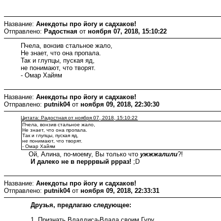
Название:
Анекдоты про йогу и садхаков!
Отправлено:
Радостная
от
ноября 07, 2018, 15:10:22
Пчела, вонзив стальное жало,
Не знает, что она пропала.
Так и глупцы, пуская яд,
не понимают, что творят.
- Омар Хайям
Название:
Анекдоты про йогу и садхаков!
Отправлено:
putnik04
от
ноября 09, 2018, 22:30:30
Цитата: Радостная от ноября 07, 2018, 15:10:22
Пчела, вонзив стальное жало,
Не знает, что она пропала.
Так и глупцы, пуская яд,
не понимают, что творят.
- Омар Хайям
Ой, Алина, по-моему, Вы только что
ужжжалили
?!
И далеко не в перррвый ррраз!
;D
Название:
Анекдоты про йогу и садхаков!
Отправлено:
putnik04
от
ноября 09, 2018, 22:33:31
Друзья, предлагаю следующее:
1. Признать Владдиса-Влада своим Гуру.