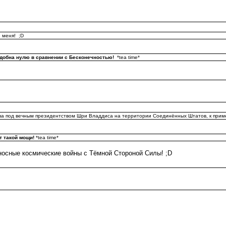
 меня! ;D
одобна нулю в сравнении с Бесконечностью!
*tea time*
ва под вечным президентством Шри Владдиса на территории Соединённых Штатов, к прим
т такой мощи!
*tea time*
осные космические войны с Тёмной Стороной Силы! ;D