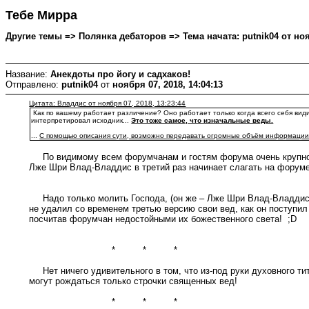
Тебе Мирра
Другие темы => Полянка дебаторов => Тема начата: putnik04 от нояб
Название:
Анекдоты про йогу и садхаков!
Отправлено:
putnik04
от
ноября 07, 2018, 14:04:13
Цитата: Владдис от ноября 07, 2018, 13:23:44
Как по вашему работает различение? Оно работает только когда всего себя видишь
интерпретировал исходник...
Это тоже самое, что изначальные веды.
...
С помощью описания сути, возможно передавать огромные объём информации, п
По видимому всем форумчанам и гостям форума очень крупно
Лже Шри Влад-Владдис в третий раз начинает слагать на форуме
Надо только молить Господа, (он же – Лже Шри Влад-Владдис),
не удалил со временем третью версию свои вед, как он поступи
посчитав форумчан недостойными их божественного света! ;D
* * *
Нет ничего удивительного в том, что из-под руки духовного т
могут рождаться только строчки священных вед!
* * *