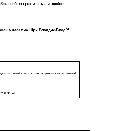
отанной на практике, (да и вообще
 своей милостью Шри Владдис-Влад?!
е прикольной), чем теорию и практику интегральной
writing* ;D