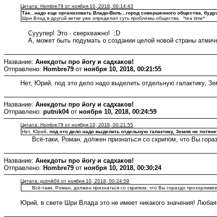
Цитата: Hombre79 от ноября 10, 2018, 00:14:43
Так...надо еще организовать Владо-Виль...город совершенного общества, бу
Шри Влад в другой ветке уже определил суть проблемы общества. *tea time*
Сууупер! Это - сверхважно! ;D
А, может быть подумать о создании целой новой страны атмиче
Название:
Анекдоты про йогу и садхаков!
Отправлено:
Hombre79
от
ноября 10, 2018, 00:21:55
Нет, Юрий, под это дело надо выделить отдельную галактику, Зем
Название:
Анекдоты про йогу и садхаков!
Отправлено:
putnik04
от
ноября 10, 2018, 00:24:59
Цитата: Hombre79 от ноября 10, 2018, 00:21:55
Нет, Юрий,
под это дело надо выделить отдельную галактику, Земля не потяне
Всё-таки, Роман, должен признаться со скрипом, что Вы гораз
Название:
Анекдоты про йогу и садхаков!
Отправлено:
Hombre79
от
ноября 10, 2018, 00:30:24
Цитата: putnik04 от ноября 10, 2018, 00:24:59
Всё-таки, Роман, должен признаться со скрипом, что Вы гораздо прозорливее
Юрий, в свете Шри Влада это не имеет никакого значения! Любая