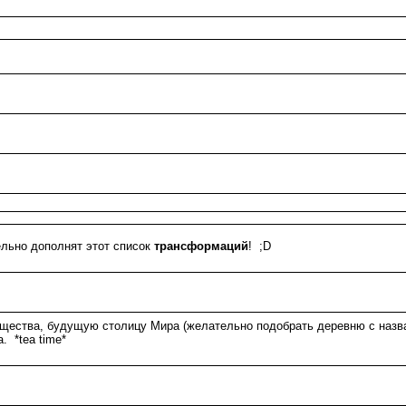
льно дополнят этот список
трансформаций
! ;D
общества, будущую столицу Мира (желательно подобрать деревню с назв
. *tea time*