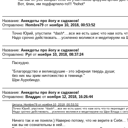
Вот, блин, им подфартило-то!!! *hohot*
Название:
Анекдоты про йогу и садхаков!
Отправлено:
Hombre79
от
ноября 10, 2018, 00:53:52
Точно Юрий, упустили *dash*....все же есть шанс что нам хоть ч
Надо срочно действовать....усиленно молимся и медитируем на Шр
Название:
Анекдоты про йогу и садхаков!
Отправлено:
Рут
от
ноября 10, 2018, 08:37:24
Паскудно.
"Благородство и великодушие - это эфирная твердь души;
без них мы зрим ничтожество в темнице."
Шри Ауробиндо.
Название:
Анекдоты про йогу и садхаков!
Отправлено:
Владдис
от
ноября 12, 2018, 16:26:44
Цитата: Hombre79 от ноября 10, 2018, 00:53:52
Точно Юрий, упустили *dash*....все же есть шанс что нам хоть что-то перепадет 
Надо срочно действовать....усиленно молимся и медитируем на Шри Влада с сегод
Ничего так и не поняли.) Наверно потому, что не верите в Себя..
как вы не сознательны в ней...