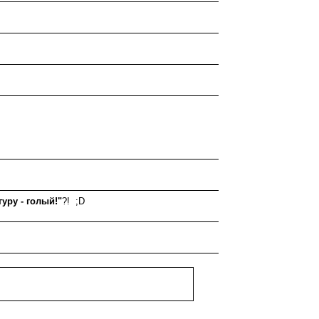
гуру - голый!"
?! ;D