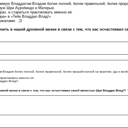
емую Владдисом-Владом более полной, более правильной, более прораб
енную Шри Ауробиндо и Матерью.
ах, и стараться практиковать именно её.
ра» в «Тебе Владдис-Влад!»
дикалами. ;D
енить в нашей духовной жизни в связи с тем, что нас осчастливил
Владом более полной, более правильной, более проработанной на практике, (да и вообщ
практиковать именно её.
аддис-Влад!»
ховной жизни в связи с тем, что нас осчастливил своей милостью Шри Владдис-Влад?!
*