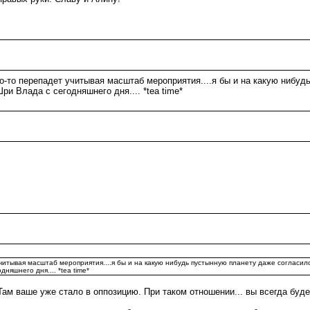
то-то перепадет учитывая масштаб мероприятия....я бы и на какую нибуд
и Влада с сегодняшнего дня.... *tea time*
учитывая масштаб мероприятия....я бы и на какую нибудь пустынную планету даже согласилс
няшнего дня.... *tea time*
. Там ваше уже стало в оппозицию. При таком отношении... вы всегда буде