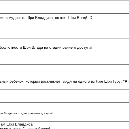
е и мудрость Шри Владдиса, он же - Шри Влад! ;D
бсолютности Шри Влада на стадии раннего доступа!
ный ребёнок, который воскликнет глядя на одного из Лже Шри Гуру:
"А 
и Влада на стадии раннего доступа!
вам Шри Владдиса!
равых руки: Славу и Алину!