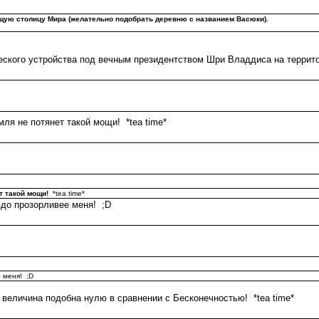
дущую столицу Мира (желательно подобрать деревню с названием Васюки).
ского устройства под вечным президентством Шри Владдиса на террито
ля не потянет такой мощи! *tea time*
т такой мощи!
*tea time*
до прозорливее меня! ;D
 меня! ;D
 величина подобна нулю в сравнении с Бесконечностью! *tea time*