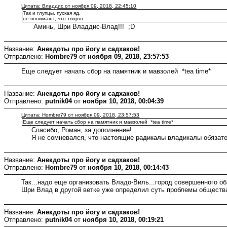
Цитата: Владдис от ноября 09, 2018, 22:45:10
Так и глупцы, пуская яд,
не понимают, что творят.
Аминь, Шри Владдис-Влад!!! ;D
Название:
Анекдоты про йогу и садхаков!
Отправлено:
Hombre79
от
ноября 09, 2018, 23:57:53
Еще следует начать сбор на памятник и мавзолей *tea time*
Название:
Анекдоты про йогу и садхаков!
Отправлено:
putnik04
от
ноября 10, 2018, 00:04:39
Цитата: Hombre79 от ноября 09, 2018, 23:57:53
Еще следует начать сбор на памятник и мавзолей *tea time*
Спасибо, Роман, за дополнение!
Я не сомневался, что настоящие
радикалы
владикалы обязате
Название:
Анекдоты про йогу и садхаков!
Отправлено:
Hombre79
от
ноября 10, 2018, 00:14:43
Так...надо еще организовать Владо-Виль...город совершенного 
Шри Влад в другой ветке уже определил суть проблемы общества
Название:
Анекдоты про йогу и садхаков!
Отправлено:
putnik04
от
ноября 10, 2018, 00:19:21