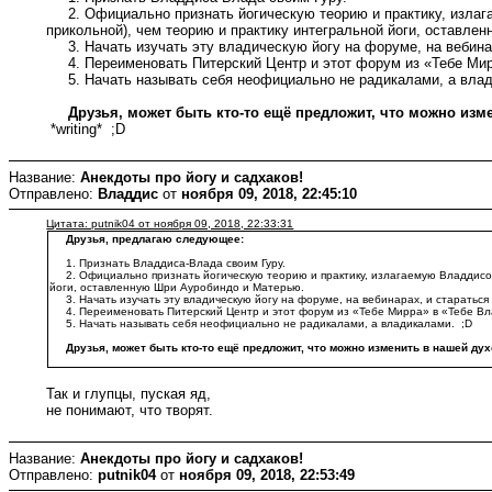
2. Официально признать йогическую теорию и практику, излага
прикольной), чем теорию и практику интегральной йоги, оставл
3. Начать изучать эту владическую йогу на форуме, на вебинар
4. Переименовать Питерский Центр и этот форум из «Тебе Мир
5. Начать называть себя неофициально не радикалами, а вла
Друзья, может быть кто-то ещё предложит, что можно изм
*writing* ;D
Название:
Анекдоты про йогу и садхаков!
Отправлено:
Владдис
от
ноября 09, 2018, 22:45:10
Цитата: putnik04 от ноября 09, 2018, 22:33:31
Друзья, предлагаю следующее:
1. Признать Владдиса-Влада своим Гуру.
2. Официально признать йогическую теорию и практику, излагаемую Владдисом-
йоги, оставленную Шри Ауробиндо и Матерью.
3. Начать изучать эту владическую йогу на форуме, на вебинарах, и стараться 
4. Переименовать Питерский Центр и этот форум из «Тебе Мирра» в «Тебе Вл
5. Начать называть себя неофициально не радикалами, а владикалами. ;D
Друзья, может быть кто-то ещё предложит, что можно изменить в нашей ду
Так и глупцы, пуская яд,
не понимают, что творят.
Название:
Анекдоты про йогу и садхаков!
Отправлено:
putnik04
от
ноября 09, 2018, 22:53:49