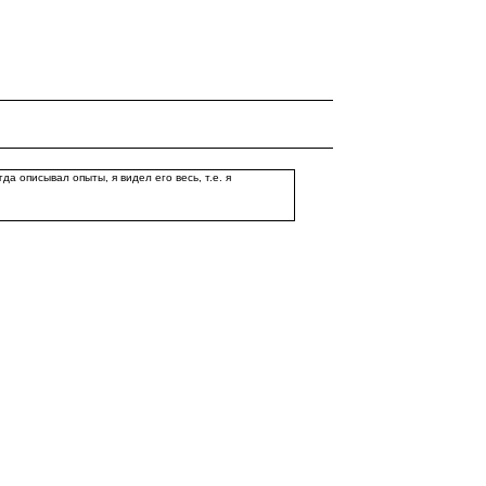
а описывал опыты, я видел его весь, т.е. я