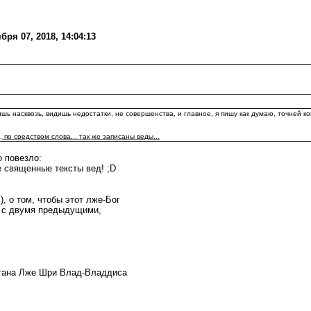
ря 07, 2018, 14:04:13
 насквозь, видишь недостатки, не совершенства, и главное, я пишу как думаю, точней когд
о средством слова... так же записаны веды...
 повезло:
 священные тексты вед! ;D
 о том, чтобы этот лже-Бог
л с двумя предыдущими,
итана Лже Шри Влад-Владдиса