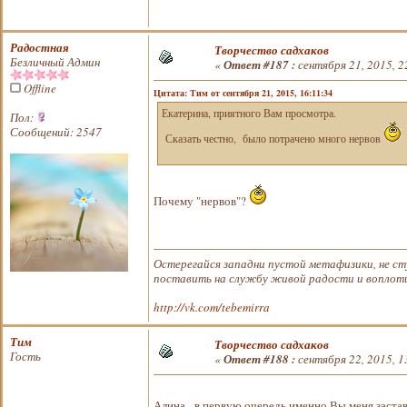
Радостная
Творчество садхаков
Безличный Админ
«
Ответ #187 :
сентября 21, 2015, 2
Offline
Цитата: Тим от сентября 21, 2015, 16:11:34
Екатерина, приятного Вам просмотра.
Пол:
Сообщений: 2547
Сказать честно, было потрачено много нервов
Почему "нервов"?
Остерегайся западни пустой метафизики, не ст
поставить на службу живой радости и воплотит
http://vk.com/tebemirra
Тим
Творчество садхаков
Гость
«
Ответ #188 :
сентября 22, 2015, 1
Алина, в первую очередь именно Вы меня застав