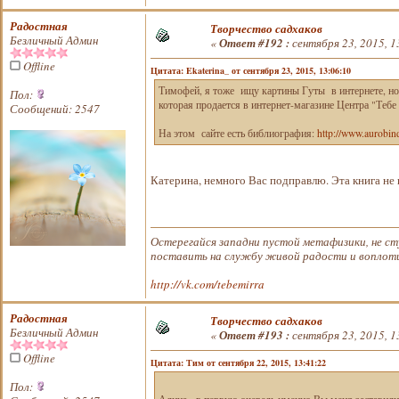
Радостная
Творчество садхаков
Безличный Админ
«
Ответ #192 :
сентября 23, 2015, 1
Offline
Цитата: Ekaterina_ от сентября 23, 2015, 13:06:10
Тимофей, я тоже ищу картины Гуты в интернете, но п
Пол:
которая продается в интернет-магазине Центра "Теб
Сообщений: 2547
На этом сайте есть библиография:
http://www.aurobin
Катерина, немного Вас подправлю. Эта книга не п
Остерегайся западни пустой метафизики, не ст
поставить на службу живой радости и воплотит
http://vk.com/tebemirra
Радостная
Творчество садхаков
Безличный Админ
«
Ответ #193 :
сентября 23, 2015, 1
Offline
Цитата: Тим от сентября 22, 2015, 13:41:22
Пол: