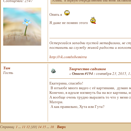
Сообщений: 2547
Алина, в первую очередь именно Вы меня заставили 
Опять я
Я даже не помню этого
Остерегайся западни пустой метафизики, не ст
поставить на службу живой радости и воплотит
http://vk.com/tebemirra
Тим
Творчество садхаков
Гость
«
Ответ #194 :
сентября 23, 2015, 1
Екатерина, спасибо!
В ютьюбе много видео с её картинами, думаю мо
Конечно, в идеале взглянуть бы на все картины, 
А вообще очень трудно выразить то что у меня с
Матери.
А как правильно, Хута или Гута?
Страниц:
1
...
11
12
[
13
]
14
15
...
18
Вверх