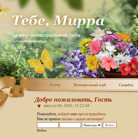
Центр
Интегральный клуб
Самадхи
Центр
Интегральный клуб
Самадхи
Добро пожаловать, Гость
августа 06, 2026, 12:22:48
Пожалуйста,
войдите
или
зарегистрируйтесь
.
Вам не пришло
письмо с кодом активации?
Войти