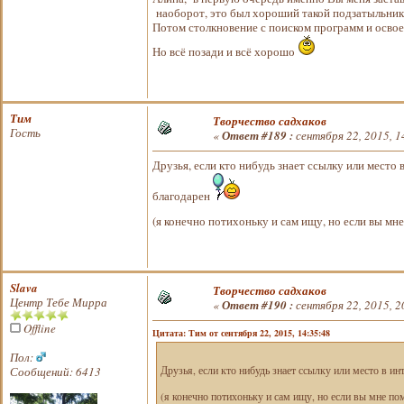
наоборот, это был хороший такой подзатыльник,
Потом столкновение с поиском программ и освое
Но всё позади и всё хорошо
Тим
Творчество садхаков
Гость
«
Ответ #189 :
сентября 22, 2015, 1
Друзья, если кто нибудь знает ссылку или место
благодарен
(я конечно потихоньку и сам ищу, но если вы м
Slava
Творчество садхаков
Центр Тебе Мирра
«
Ответ #190 :
сентября 22, 2015, 2
Offline
Цитата: Тим от сентября 22, 2015, 14:35:48
Пол:
Сообщений: 6413
Друзья, если кто нибудь знает ссылку или место в и
(я конечно потихоньку и сам ищу, но если вы мне п