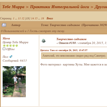
Тебе Мирра
>
Практики Интегральной йоги
>
Други
Страниц:
1
...
11
12
[
13
]
14
15
...
18
Вниз
Автор
Тема: Творчество садхаков (Прочитано 30298
0 Пользователей и 1 Гость смотрят эту тему.
Slava
Творчество садхаков
Центр Тебе Мирра
«
Ответ #180 :
сентября 20, 2015, 1
Offline
Цитата: Тим от сентября 20, 2015, 15:47:57
Анатолий, это невозможно (видео ряд под Савитри). 
Пол:
Сообщений: 6413
Фото материал - картины Хуты. Мне кажется в за