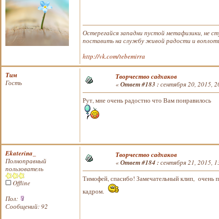
Остерегайся западни пустой метафизики, не ст
поставить на службу живой радости и воплотит
http://vk.com/tebemirra
Тим
Творчество садхаков
Гость
«
Ответ #183 :
сентября 20, 2015, 2
Рут, мне очень радостно что Вам понравилось
Ekaterina_
Творчество садхаков
Полноправный
«
Ответ #184 :
сентября 21, 2015, 1
пользователь
Тимофей, спасибо! Замечательный клип, очень п
Offline
кадром.
Пол:
Сообщений: 92