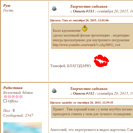
Рут
Творчество садхаков
Гость
«
Ответ #181 :
сентября 20, 2015, 1
Цитата: Тим от сентября 20, 2015, 12:01:06
Было вдохновение
сделал маленький фильм презентацию - медитацию
иногда просматриваю для внутреннего погружения
http://www.youtube.com/watch?v=Zq3ItFG_vo4
Тимофей, БЛАГОДАРЮ.
Радостная
Творчество садхаков
Безличный Админ
«
Ответ #182 :
сентября 20, 2015, 1
Offline
Цитата: anatoliy от сентября 20, 2015, 12:59:35
Привет . Тим хороший клип ) у меня ноутбук весьма 
Пол:
приходится ставить у окна для лучшего охлаждения ,
Сообщений: 2547
Анатолий, это перегревается видео-карточка. С