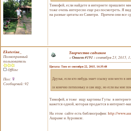
Тимофей, если найдете в интернете пришлите мне
тоже очень интересно еще раз посмотреть. Я ви
на разные цитаты из Савитри. Причем они все ср
Ekaterina_
Творчество садхаков
Полноправный
«
Ответ #191 :
сентября 23, 2015, 1
пользователь
Цитата: Тим от сентября 22, 2015, 14:35:48
Offline
Пол:
Друзья, если кто нибудь знает ссылку или место в и
Сообщений: 92
(я конечно потихоньку и сам ищу, но если вы мне п
Тимофей, я тоже ищу картины Гуты в интернете, 
кажется одной, которая продается в интернет-ма
На этом сайте есть библиография:
http://www.au
Ашраме и Ауровиле.