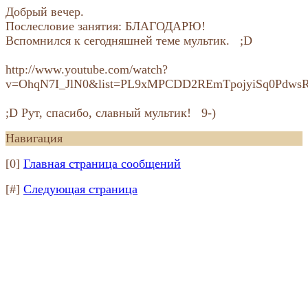
Добрый вечер.
Послесловие занятия: БЛАГОДАРЮ!
Вспомнился к сегодняшней теме мультик. ;D
http://www.youtube.com/watch?
v=OhqN7I_JlN0&list=PL9xMPCDD2REmTpojyiSq0Pdws
;D Рут, спасибо, славный мультик! 9-)
Навигация
[0]
Главная страница сообщений
[#]
Следующая страница