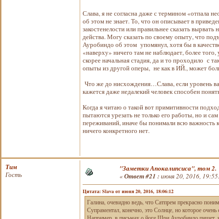
Слава, я не согласна даже с термином «отпала н
об этом не знает. То, что он описывает в приве
закостенелости или правильнее сказать вырвать 
действа. Могу сказать по своему опыту, что под
Ауробиндо об этом упомянул, хотя бы в качеств
«наверху» ничего там не наблюдает, более того, 
скорее начальная стадия, да и то проходило с та
опыты из другой оперы, не как в ИЙ., может бол
Что же до нисхождения…Слава, если уровень ва
кажется даже недалекий человек способен понят
Когда я читаю о такой вот примитивности подхо
пытаются урезать не только его работы, но и са
переживаний, иначе бы понимали всю важность 
ничего конкретного нет.
Тим
"Заметки Апокалипсиса", том 2.
Гость
«
Ответ #21 :
июня 20, 2016, 19:55
Цитата: Slava от июня 20, 2016, 18:06:12
Галина, очевидно ведь, что Сатпрем прекрасно понима
Супраментал, конечно, это Солнце, но которое очен
Например, в письмах о йоге Шри Ауробиндо пишет, ч