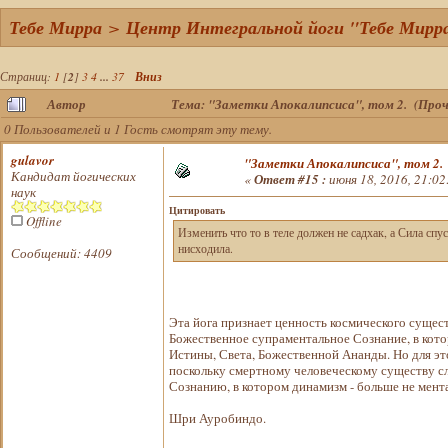
Тебе Мирра
>
Центр Интегральной йоги "Тебе Мирр
Страниц:
1
[
2
]
3
4
...
37
Вниз
Автор
Тема: "Заметки Апокалипсиса", том 2. (Проч
0 Пользователей и 1 Гость смотрят эту тему.
gulavor
"Заметки Апокалипсиса", том 2.
Кандидат йогических
«
Ответ #15 :
июня 18, 2016, 21:02
наук
Цитировать
Offline
Изменить что то в теле должен не садхак, а Сила сп
нисходила.
Сообщений: 4409
Эта йога признает ценность космического существ
Божественное супраментальное Сознание, в кото
Истины, Света, Божественной Ананды. Но для э
поскольку смертному человеческому существу с
Сознанию, в котором динамизм - больше не ментал
Шри Ауробиндо.