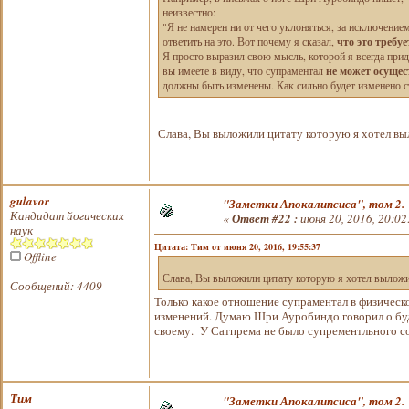
неизвестно:
"Я не намерен ни от чего уклоняться, за исключением
что это требу
ответить на это. Вот почему я сказал,
Я просто выразил свою мысль, которой я всегда при
не может осущес
вы имеете в виду, что супраментал
должны быть изменены. Как сильно будет изменено стр
Слава, Вы выложили цитату которую я хотел в
gulavor
"Заметки Апокалипсиса", том 2.
Кандидат йогических
«
Ответ #22 :
июня 20, 2016, 20:02
наук
Цитата: Тим от июня 20, 2016, 19:55:37
Offline
Слава, Вы выложили цитату которую я хотел вылож
Сообщений: 4409
Только какое отношение супраментал в физическом
изменений. Думаю Шри Ауробиндо говорил о буду
своему. У Сатпрема не было супрементльного соз
Тим
"Заметки Апокалипсиса", том 2.