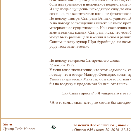
боль или временное и непонятное недомогание п
И еще когда ощущаешь нисходящую силу, то она 
сознание, так как витал или внешнее физическое
По поводу Тантры Сатпрема Вы меня удивили. В 
А по поводу восхождения я ничего не имею прот
материальное существование. Но к сожалению не
замечательных планах. Сатпрем писал, что если 
могут быть разные цели в жизни и в своем развит
Совсем не хочу купюр Шри Ауробиндо, но возмо
роде тоже замечательно.
По поводу тантризма Сатпрема, его слова:
"2 ноября 1982
У меня такое впечатление, что этот «адмирал», 
потому что я отверг Мантру. Очевидно, «они» п
Узник тантрической Мантры, я бы сотворил или 
бы по воздуху и проделывал бы весь этот цирк.
Они были в ярости*. (Я увидел это в те тра
*Это те самые силы, которые хотели бы завладет
Slava
"Заметки Апокалипсиса", том 2.
Центр Тебе Мирра
«
Ответ #29 :
июня 20, 2016, 21:39