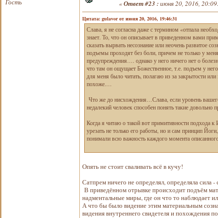
Гость
«
Ответ #23 :
июня 20, 2016, 20:09
Цитата: gulavor от июня 20, 2016, 19:46:31
Слава, я не согласна даже с термином «отпала необх
знает. То, что он описывает в приведенном вами при
сказать вырвать несознание или неочень развитое со
подъемы проходят без боли, причем не только у мен
предупреждения…. однако у него ничего нет о болезн
что там он ощущает Божественное, т.е. подъем у него
для меня было читать, полагаю из за закрытости или
похоже.…
Что же до нисхождения…Слава, если уровень вашего 
недалекий человек способен понять такие довольно 
Когда я читаю о такой вот примитивности подхода 
урезать не только его работы, но и сам принцип Йог
понимали всю важность каждого момента описанного
Опять не стоит сваливать всё в кучу!
Сатпрем ничего не определял, определяла сила - 
В приведённом отрывке происходит подъём матер
надментальные миры, где он что то наблюдает ил
А что бы было видение этим материальным сознан
видения внутреннего свидетеля и похождения по