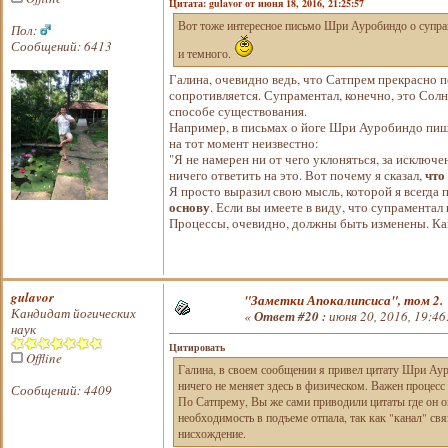
Цитата: gulavor от июня 18, 2016, 21:25:57
Вот тоже интересное письмо Шри Ауробиндо о супрам
Пол:
Сообщений: 6413
и темного.
Галина, очевидно ведь, что Сатпрем прекрасно по
сопротивляется. Супраментал, конечно, это Сол
способе существования.
Например, в письмах о йоге Шри Ауробиндо пише
на тот момент неизвестно:
"Я не намерен ни от чего уклоняться, за исключе
что
ничего ответить на это. Вот почему я сказал,
Я просто выразил свою мысль, которой я всегда 
основу
. Если вы имеете в виду, что супраментал
Процессы, очевидно, должны быть изменены. Как 
gulavor
"Заметки Апокалипсиса", том 2.
Кандидат йогических
«
Ответ #20 :
июня 20, 2016, 19:46
наук
Цитировать
Offline
Галина, в своем сообщении я привел цитату Шри Аур
ничего не меняет здесь в физическом. Важен процесс
Сообщений: 4409
По Сатпрему, Вы же сами приводили цитаты где он о
необходимость в подъеме отпала, так как "канал" св
нисхождение.