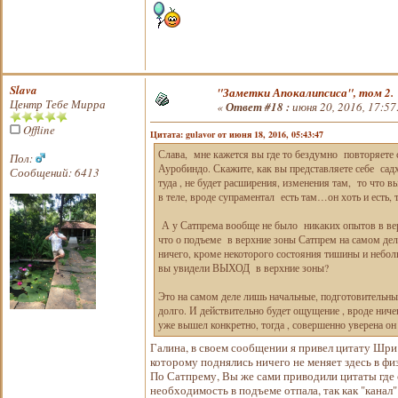
Slava
"Заметки Апокалипсиса", том 2.
Центр Тебе Мирра
«
Ответ #18 :
июня 20, 2016, 17:57
Offline
Цитата: gulavor от июня 18, 2016, 05:43:47
Слава, мне кажется вы где то бездумно повторяете 
Пол:
Ауробиндо. Скажите, как вы представляете себе садх
Сообщений: 6413
туда , не будет расширения, изменения там, то что 
в теле, вроде супраментал есть там…он хоть и есть,
А у Сатпрема вообще не было никаких опытов в вер
что о подъеме в верхние зоны Сатпрем на самом деле
ничего, кроме некоторого состояния тишины и неболь
вы увидели ВЫХОД в верхние зоны?
Это на самом деле лишь начальные, подготовительны
долго. И действительно будет ощущение , вроде ниче
уже вышел конкретно, тогда , совершенно уверена он
Галина, в своем сообщении я привел цитату Шри
которому поднялись ничего не меняет здесь в фи
По Сатпрему, Вы же сами приводили цитаты где о
необходимость в подъеме отпала, так как "канал