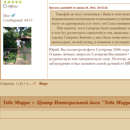
Offline
Цитата: putnik04 от июня 20, 2016, 20:32:42
Тимофей, не могу согласиться с Вами в этом пункт
Пол:
неправильными ментальными и витальными установкам
Сообщений: 6413
могут их адаптировать и от этого, эти Силы начинают
Мне кажется, что в Сатпреме были сильнейшие личн
в теле без достаточного самоотчёта в том, наскольк
садхану Сатпрема. Конечно, у него было очень много
происходило, на мой взгляд, в основном в последни
Юрий, Вы посмотрели фото Сатпрема 2006 года 
О каких личных запросах Сатпрема Вы пишите? 
асурическую или тантрическую силу. Поэтому ло
заблуждение и был захвачен силой далекой от ИЙ 
Страниц:
1
[
2
]
3
4
...
37
Вверх
Тебе Мирра
>
Центр Интегральной йоги "Тебе Мирр