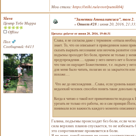
Мои стихи:
https://stihi.ru/avtor/putnik04j
Slava
"Заметки Апокалипсиса", том 2.
Центр Тебе Мирра
«
Ответ #28 :
июня 20, 2016, 21:33
Offline
Цитата: gulavor от июня 20, 2016, 19:46:31
Слава, я не согласна даже с термином «отпала необх
Пол:
знает. То, что он описывает в приведенном вами при
Сообщений: 6413
сказать вырвать несознание или неочень развитое со
подъемы проходят без боли, причем не только у мен
предупреждения…. однако у него ничего нет о болезн
что там он ощущает Божественное, т.е. подъем у него
для меня было читать, полагаю из за закрытости или
похоже.…
Что же до нисхождения…Слава, если уровень вашего 
недалекий человек способен понять такие довольно 
Когда я читаю о такой вот примитивности подхода 
урезать не только его работы, но и сам принцип Йог
понимали всю важность каждого момента описанного
Галина, подъемы происходят без боли, если чело
сила верхних планов спускается, то не избежать
это сопротивление проявляется в боли.
Я не знаю, такой пример не очень соответствуе