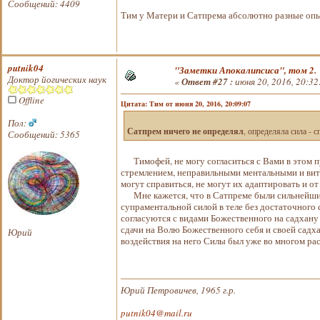
Сообщений: 4409
Тим у Матери и Сатпрема абсолютно разные опыт
putnik04
"Заметки Апокалипсиса", том 2.
Доктор йогических наук
«
Ответ #27 :
июня 20, 2016, 20:32
Offline
Цитата: Тим от июня 20, 2016, 20:09:07
Пол:
Сатпрем ничего не определял
, определяла сила - 
Сообщений: 5365
Тимофей, не могу согласиться с Вами в этом п
стремлением, неправильными ментальными и вита
могут справиться, не могут их адаптировать и о
Мне кажется, что в Сатпреме были сильнейшие 
супраментальной силой в теле без достаточного 
согласуются с видами Божественного на садхану
сдачи на Волю Божественного себя и своей садха
Юрий
воздействия на него Силы был уже во многом ра
Юрий Петровичев, 1965 г.р.
putnik04@mail.ru