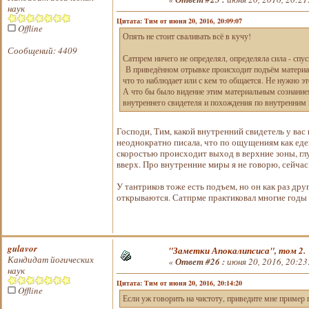
наук
Цитата: Тим от июня 20, 2016, 20:09:07
Offline
Опять не стоит сваливать всё в кучу!
Сообщений: 4409
Сатпрем ничего не определял, определяла сила - спус
В приведённом отрывке происходит подъём материаль
что то наблюдает или с кем то общается. Не нужно эт
А что бы было видение этим материальным сознанием 
внутреннего свидетеля и похождения по внутренним 
Господи, Тим, какой внутренний свидетель у ва
неоднократно писала, что по ощущениям как едеш
скоростью происходит выход в верхние зоны, г
вверх. Про внутренние миры я не говорю, сейча
У тантриков тоже есть подъем, но он как раз др
открываются. Сатпрме практиковал многие годы 
gulavor
"Заметки Апокалипсиса", том 2.
Кандидат йогических
«
Ответ #26 :
июня 20, 2016, 20:23
наук
Цитата: Тим от июня 20, 2016, 20:14:20
Offline
Если уж говорить на чистоту, приведите мне пример