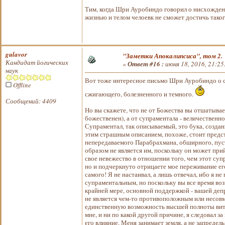
Тим, когда Шри Ауробиндо говорил о нисхождени
жизнью и телом челоевк не сможет достичь тако
gulavor
"Заметки Апокалипсиса", том 2.
Кандидат йогических
«
Ответ #16 :
июня 18, 2016, 21:25
наук
Вот тоже интересное письмо Шри Ауробиндо о с
Offline
сжигающего, болезненного и темного.
Сообщений: 4409
Но вы скажете, что не от Божества вы отшатывает
божественен), а от супраментала - величественн
Супраментал, так описываемый, это бука, создан
этим страшным описанием, похоже, стоит предст
непередаваемого Парабрахмана, обширного, пуст
образом не является им, поскольку он может прий
свое невежество в отношении того, чем этот супр
но и подчеркнуто отрицаете мое переживание его
самого! Я не настаивал, а лишь отвечал, ибо я 
супраментальным, но поскольку вы все время возв
крайней мере, основной поддержкой - вашей депр
не является чем-то противоположным или несовм
единственную возможность высшей полноты витал
мне, и ни по какой другой причине, я следовал за
его влияние. Меня занимает земля, а не запредел