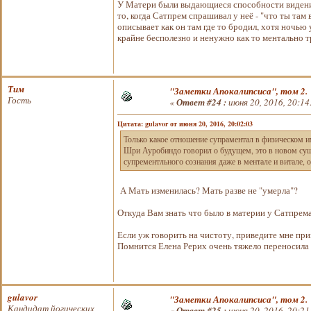
У Матери были выдающиеся способности видения
то, когда Сатпрем спрашивал у неё - "что ты там
описывает как он там где то бродил, хотя ночью
крайне бесполезно и ненужно как то ментально т
Тим
"Заметки Апокалипсиса", том 2.
Гость
«
Ответ #24 :
июня 20, 2016, 20:14
Цитата: gulavor от июня 20, 2016, 20:02:03
Только какое отношение супраментал в физическом им
Шри Ауробиндо говорил о будущем, это в новом суще
супрементльного сознания даже в ментале и витале, о
А Мать изменилась? Мать разве не "умерла"?
Откуда Вам знать что было в материи у Сатпрем
Если уж говорить на чистоту, приведите мне пр
Помнится Елена Рерих очень тяжело переносила в
gulavor
"Заметки Апокалипсиса", том 2.
Кандидат йогических
«
Ответ #25 :
июня 20, 2016, 20:21