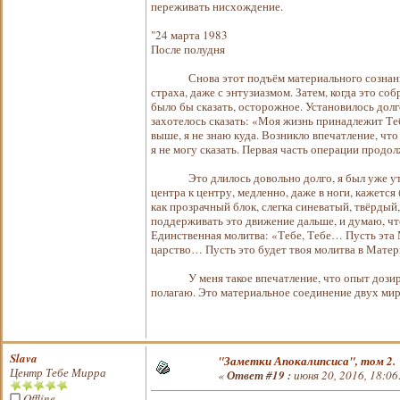
переживать нисхождение.
"24 марта 1983
После полудня
Снова этот подъём материального сознания, но
страха, даже с энтузиазмом. Затем, когда это с
было бы сказать, осторожное. Установилось дол
захотелось сказать: «Моя жизнь принадлежит Теб
выше, я не знаю куда. Возникло впечатление, чт
я не могу сказать. Первая часть операции продол
Это длилось довольно долго, я был уже утомл
центра к центру, медленно, даже в ноги, кажется
как прозрачный блок, слегка синеватый, твёрдый
поддерживать это движение дальше, и думаю, что
Единственная молитва: «Тебе, Тебе… Пусть эта
царство… Пусть это будет твоя молитва в Мат
У меня такое впечатление, что опыт дозируетс
полагаю. Это материальное соединение двух миро
Slava
"Заметки Апокалипсиса", том 2.
Центр Тебе Мирра
«
Ответ #19 :
июня 20, 2016, 18:06
Offline