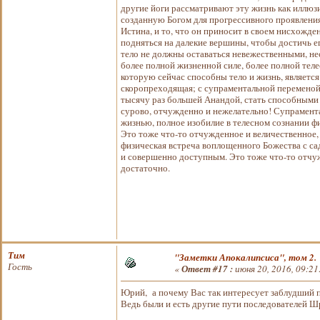
другие йоги рассматривают эту жизнь как иллюз
созданную Богом для прогрессивного проявления,
Истина, и то, что он приносит в своем нисхожде
подняться на далекие вершины, чтобы достичь ег
тело не должны оставаться невежественными, н
более полной жизненной силе, более полной те
которую сейчас способны тело и жизнь, является
скоропреходящая; с супраментальной переменой 
тысячу раз большей Анандой, стать способными 
сурово, отчужденно и нежелательно! Супрамента
жизнью, полное изобилие в телесном сознании фи
Это тоже что-то отчужденное и величественное, 
физическая встреча воплощенного Божества с са
и совершенно доступным. Это тоже что-то отчуж
достаточно.
Тим
"Заметки Апокалипсиса", том 2.
Гость
«
Ответ #17 :
июня 20, 2016, 09:21
Юрий, а почему Вас так интересует заблудший 
Ведь были и есть другие пути последователей 