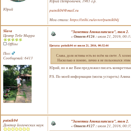
Юрий Петровичев, 1965 г.р.
Юрий
putnik04@mail.ru
Мои стихи:
https://stihi.ru/avtor/putnik04j
Slava
"Заметки Апокалипсиса", том 2.
Центр Тебе Мирра
«
Ответ #126 :
июля 21, 2016, 00:3
Offline
Цитата: putnik04 от июля 21, 2016, 00:32:44
Пол:
Слава, доля истины есть во всём на свете. А хохмо
Сообщений: 6413
Насколько я помню, лично я не пользовался этим 
Юрий, но я же Вам предложил писать конкретны
P.S. По моей информации (могла устареть) Алина
putnik04
"Заметки Апокалипсиса", том 2.
Доктор йогических наук
«
Ответ #127 :
июля 21, 2016, 00:3