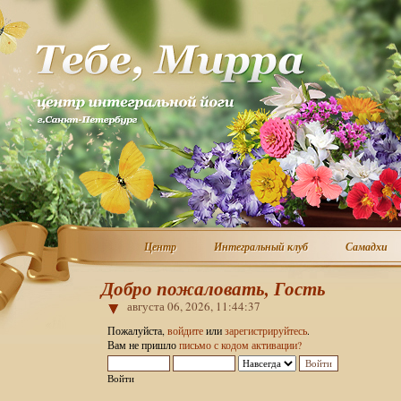
Центр
Интегральный клуб
Самадхи
Центр
Интегральный клуб
Самадхи
Добро пожаловать, Гость
августа 06, 2026, 11:44:37
Пожалуйста,
войдите
или
зарегистрируйтесь
.
Вам не пришло
письмо с кодом активации?
Войти