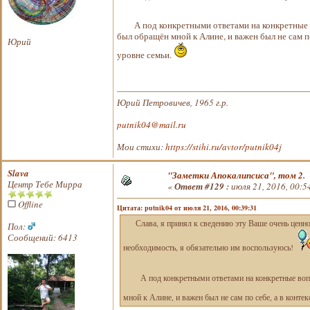
А под конкретными ответами на конкретные во
был обращён мной к Алине, и важен был не сам п
Юрий
уровне семьи.
Юрий Петровичев, 1965 г.р.
putnik04@mail.ru
Мои стихи:
https://stihi.ru/avtor/putnik04j
Slava
"Заметки Апокалипсиса", том 2.
Центр Тебе Мирра
«
Ответ #129 :
июля 21, 2016, 00:5
Offline
Цитата: putnik04 от июля 21, 2016, 00:39:31
Слава, я принял к сведению эту Ваше очень ценное
Пол:
Сообщений: 6413
необходимость, я обязательно им воспользуюсь!
А под конкретными ответами на конкретные вопрос
мной к Алине, и важен был не сам по себе, а в конте