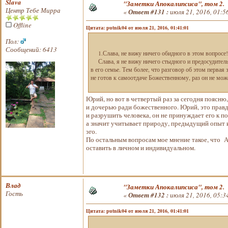
Slava
"Заметки Апокалипсиса", том 2.
Центр Тебе Мирра
«
Ответ #131 :
июля 21, 2016, 01:5
Offline
Цитата: putnik04 от июля 21, 2016, 01:41:01
Пол:
Сообщений: 6413
1.Слава, не вижу ничего обидного в этом вопросе
Слава, я не вижу ничего стыдного и предосудитель
в его семье. Тем более, что разговор об этом первая
не готов к самоотдаче Божественному, раз он не мож
Юрий, но вот в четвертый раз за сегодня поясню
и дочерью ради божественного. Юрий, это правда
и разрушить человека, он не принуждает его к 
а значит учитывает природу, предыдущий опыт 
эго.
По остальным вопросам мое мнение такое, что А
оставить в личном и индивидуальном.
Влад
"Заметки Апокалипсиса", том 2.
Гость
«
Ответ #132 :
июля 21, 2016, 05:3
Цитата: putnik04 от июля 21, 2016, 01:41:01