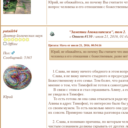
Юрий, не обижайтесь, но почему Вы считаете чт
вопрос человека и его отношения с божественны
putnik04
"Заметки Апокалипсиса", том 2.
Доктор йогических наук
«
Ответ #130 :
июля 21, 2016, 01:4
Offline
Цитата: Slava от июля 21, 2016, 00:54:16
Юрий, не обижайтесь, но почему Вы считаете что име
Пол:
человека и его отношения с божественным, разве не
Сообщений: 5365
1.Слава, не вижу ничего обидного в этом вопр
Слава, я не вижу ничего стыдного и предосудит
Божественному в его семье. Тем более, что разго
мнение о том, что Тимофей не готов к самоотдач
В связи с этим я и стал спрашивать Алину, а ес
не увидела в Тимофее.
Юрий
То есть готова ли она сама отказаться ради му
Алины в адрес Тимофея), то интересно было бы 
со своим мужем. То есть насколько много она уде
их совсем. Примерно такая логика разговора скла
2. Слава, я понимаю причины, по которым челов
чистым сознанием должны скрывать от других люд