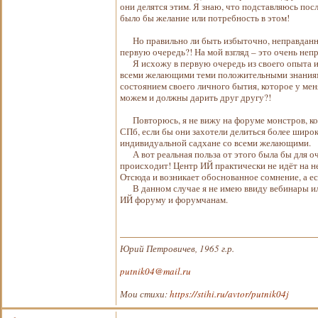
они делятся этим. Я знаю, что подставляюсь по
было бы желание или потребность в этом!
Но правильно ли быть избыточно, неправданно 
первую очередь?! На мой взгляд – это очень неп
Я исхожу в первую очередь из своего опыта и п
всеми желающими теми положительными знаниями
состоянием своего личного бытия, которое у меня
можем и должны дарить друг другу?!
Повторюсь, я не вижу на форуме монстров, кот
СПб, если бы они захотели делиться более шир
индивидуальной садхане со всеми желающими.
А вот реальная польза от этого была бы для оче
происходит! Центр ИЙ практически не идёт на н
Отсюда и возникает обоснованное сомнение, а ест
В данном случае я не имею ввиду вебинары или
ИЙ форуму и форумчанам.
Юрий Петровичев, 1965 г.р.
putnik04@mail.ru
Мои стихи:
https://stihi.ru/avtor/putnik04j