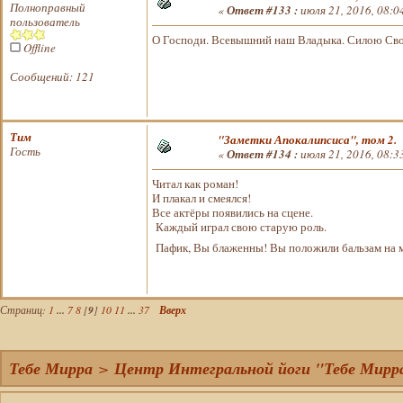
Полноправный
«
Ответ #133 :
июля 21, 2016, 08:0
пользователь
О Господи. Всевышний наш Владыка. Силою Сво
Offline
Сообщений: 121
Тим
"Заметки Апокалипсиса", том 2.
Гость
«
Ответ #134 :
июля 21, 2016, 08:3
Читал как роман!
И плакал и смеялся!
Все актёры появились на сцене.
Каждый играл свою старую роль.
Пафик, Вы блаженны! Вы положили бальзам на
Страниц:
1
...
7
8
[
9
]
10
11
...
37
Вверх
Тебе Мирра
>
Центр Интегральной йоги "Тебе Мирр