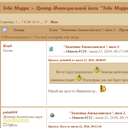
Тебе Мирра
>
Центр Интегральной йоги "Тебе Мирр
Страниц:
1
...
7
8
[
9
]
10
11
...
37
Вниз
Автор
Тема: "Заметки Апокалипсиса", том 2. (Проч
0 Пользователей и 2 Гостей смотрят эту тему.
Влад
"Заметки Апокалипсиса", том 2.
Гость
«
Ответ #120 :
июля 21, 2016, 00:17:09
Цитата: putnik04 от июля 21, 2016, 00:00:03
Вот и Садху подтянулась!
Тяжёлая артиллери
инакомыслящих!
Посмотрим, как оно будет прох
Юрий вы просто Инквизитор...
putnik04
"Заметки Апокалипсиса", том 2.
Доктор йогических наук
«
Ответ #121 :
июля 21, 2016, 00:1
Offline
Цитата: Slava от июля 21, 2016, 00:13:18