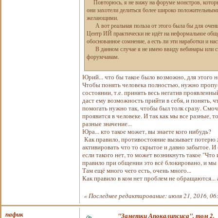
Повторюсь, я не вижу на форуме монстров, которы
они захотели делиться более широко положительными
желающими.
А вот реальная польза от этого была бы для очень 
Центр ИЙ практически не идёт на неформальное обще
обоснованное сомнение, а есть ли эти наработки и на
В данном случае я не имею ввиду вебинары или сп
форумчанам.
Юрий... что бы такое было возможно, для этого 
Чтобы понять человека полностью, нужно пропуст
состоянии, т.е. принять весь негатив проявленны
даст ему возможность прийти в себя, и понять, чт
помогать нужно так, чтобы был толк сразу. Смочь
проявится в человеке. И так как мы все разные, т
разные значение...
Юра... кто такое может, вы знаете кого нибудь?
Как правило, противостояние вызывает потерю ж
активировать что то скрытое и давно забытое. И
если такого нет, то может возникнуть такое "Что
правило при общении это всё блокировано, и мы мо
Там ещё много чего есть, очень много...
Как правило в ком нет проблем не обращаются... 
«
Последнее редактирование: июля 21, 2016, 06
пафик
"Заметки Апокалипсиса", том 2.