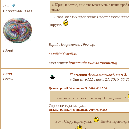
3. Юрий, и честно, я не очень понимаю о каких проб
Пол:
около.
Сообщений: 5365
Слава, об этих проблемах я постараюсь написат
форуме.
Юрий Петровичев, 1965 г.р.
Юрий
putnik04@mail.ru
Мои стихи:
https://stihi.ru/avtor/putnik04j
Влад
"Заметки Апокалипсиса", том 2.
Гость
«
Ответ #122 :
июля 21, 2016, 00:2
Цитата: putnik04 от июля 21, 2016, 00:15:56
Влад, не можете сказать почему Вы так думаете?
Сории не туда глянул....
Цитата: putnik04 от июля 21, 2016, 00:00:03
Вот и Садху подтянулась!
Тяжёлая артиллерия