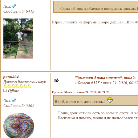
Пол:
Слава, об этих проблемах я постараюсь написать В
Сообщений: 6413
Юрий, пишите на форуме. Скоро даршан, Шри 
putnik04
"Заметки Апокалипсиса", том 2.
Доктор йогических наук
«
Ответ #125 :
июля 21, 2016, 00:3
Offline
Цитата: Slava от июля 21, 2016, 00:21:20
Пол:
Юрий, в этом есть доля истины!
Сообщений: 5365
Слава, доля истины есть во всём на свете. А х
Насколько я помню, лично я не пользовался эт