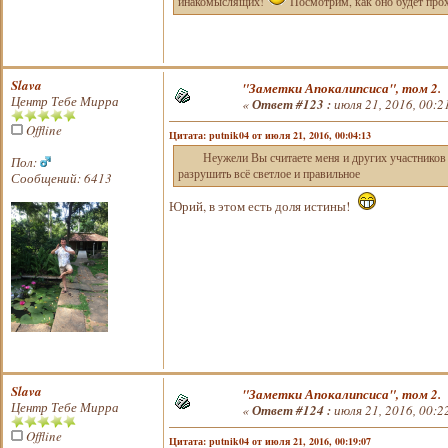
инакомыслящих!
Посмотрим, как оно будет прох
Slava
"Заметки Апокалипсиса", том 2.
Центр Тебе Мирра
«
Ответ #123 :
июля 21, 2016, 00:2
Offline
Цитата: putnik04 от июля 21, 2016, 00:04:13
Неужели Вы считаете меня и других участников фо
Пол:
разрушить всё светлое и правильное
Сообщений: 6413
Юрий, в этом есть доля истины!
Slava
"Заметки Апокалипсиса", том 2.
Центр Тебе Мирра
«
Ответ #124 :
июля 21, 2016, 00:2
Offline
Цитата: putnik04 от июля 21, 2016, 00:19:07