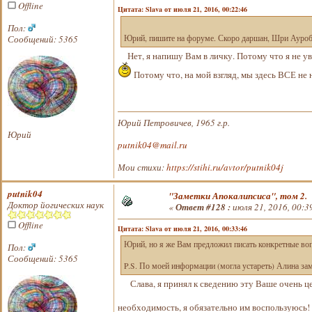
Offline
Цитата: Slava от июля 21, 2016, 00:22:46
Пол:
Сообщений: 5365
Юрий, пишите на форуме. Скоро даршан, Шри Ауро
Нет, я напишу Вам в личку. Потому что я не ув
Потому что, на мой взгляд, мы здесь ВСЕ 
Юрий Петровичев, 1965 г.р.
Юрий
putnik04@mail.ru
Мои стихи:
https://stihi.ru/avtor/putnik04j
putnik04
"Заметки Апокалипсиса", том 2.
Доктор йогических наук
«
Ответ #128 :
июля 21, 2016, 00:3
Offline
Цитата: Slava от июля 21, 2016, 00:33:46
Юрий, но я же Вам предложил писать конкретные во
Пол:
Сообщений: 5365
P.S. По моей информации (могла устареть) Алина за
Слава, я принял к сведению эту Ваше очень цен
необходимость, я обязательно им воспользуюсь