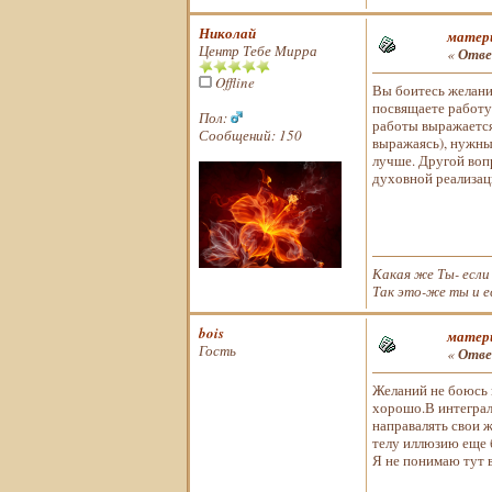
Николай
матери
Центр Тебе Мирра
«
Отве
Offline
Вы боитесь желани
посвящаете работу
Пол:
работы выражается
Сообщений: 150
выражаясь), нужны,
лучше. Другой воп
духовной реализац
Какая же Ты- если
Так это-же ты и е
bois
матери
Гость
«
Отве
Желаний не боюсь п
хорошо.В интеграл
направалять свои ж
телу иллюзию еще 
Я не понимаю тут 