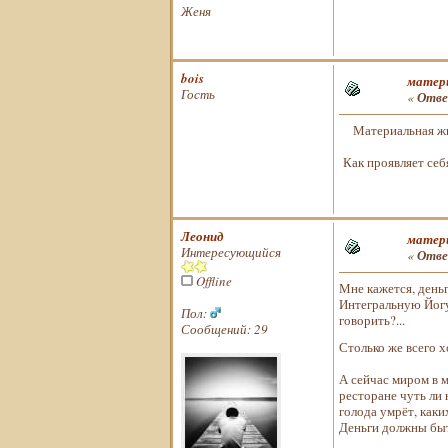
Женя
bois
матери
Гость
«
Отве
Материальная жиз
Как проявляет себ
Леонид
матери
Интересующийся
«
Отве
Offline
Мне кажется, день
Интегральную Йогу
Пол:
говорить?...
Сообщений: 29
Столько же всего 
А сейчас миром в м
ресторане чуть ли
голода умрёт, каки
Деньги должны быт