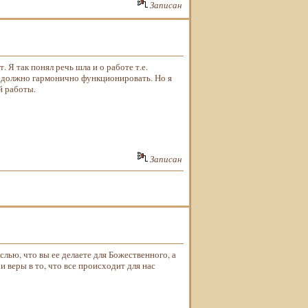
Записан
 Я так понял речь шла и о работе т.е.
то должно гармонично функционировать. Но я
й работы.
Записан
лью, что вы ее делаете для Божественного, а
 и веры в то, что все происходит для нас