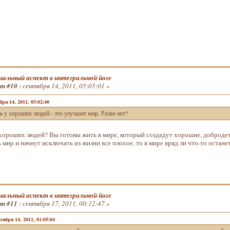
альный аспект в интегральной йоге
т #10 :
сентября 14, 2011, 05:05:01 »
бря 14, 2011, 05:02:40
 у хороших людей - это улучшит мир. Разве нет?
 хороших людей? Вы готовы жить в мире, который создадут хорошие, доброде
мир и начнут исключать из жизни все плохое, то в мире вряд ли что-то остане
альный аспект в интегральной йоге
т #11 :
сентября 17, 2011, 00:12:47 »
ября 14, 2011, 01:05:04