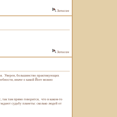
Записан
Записан
ься. Уверен, большинство практикующих
ебности, иначе о какой Йоге можно
, так там прямо говорится, что в каком-то
уждают судьбу планеты: сколько людей от