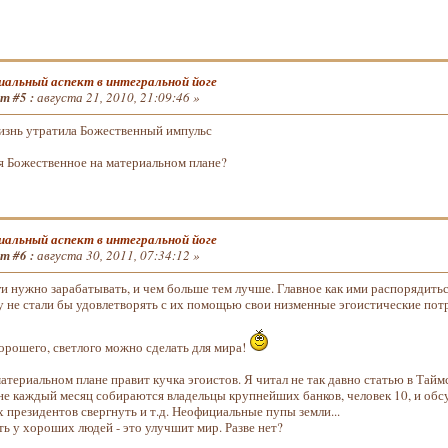
альный аспект в интегральной йоге
т #5 :
августа 21, 2010, 21:09:46 »
нь утратила Божественный импульс
я Божественное на материальном плане?
альный аспект в интегральной йоге
т #6 :
августа 30, 2011, 07:34:12 »
ги нужно зарабатывать, и чем больше тем лучше. Главное как ими распорядит
 не стали бы удовлетворять с их помощью свои низменные эгоистические потр
хорошего, светлого можно сделать для мира!
атериальном плане правит кучка эгоистов. Я читал не так давно статью в Таймс
 не каждый месяц собираются владельцы крупнейших банков, человек 10, и обс
х президентов свергнуть и т.д. Неофициальные пупы земли...
ь у хороших людей - это улучшит мир. Разве нет?