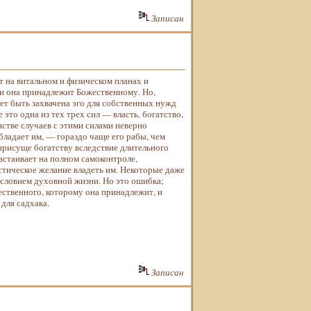
Записан
т на витальном и физическом планах и
и она принадлежит Божественному. Но,
ет быть захвачена эго для собственных нужд
это одна из тех трех сил — власть, богатство,
нстве случаев с этими силами неверно
обладает им, — гораздо чаще его рабы, чем
присуще богатству вследствие длительного
астаивает на полном самоконтроле,
стическое желание владеть им. Некоторые даже
условием духовной жизни. Но это ошибка;
ественного, которому она принадлежит, и
для садхака.
Записан