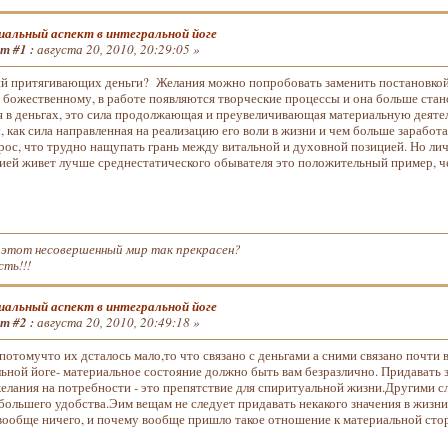
альный аспект в интегральной йоге
т #1 :
августа 20, 2010, 20:29:05 »
й притягивающих деньги? Желания можно попробовать заменить постановкой за
 божественному, в работе появляются творческие процессы и она больше стано
 в деньгах, это сила продолжающая и преувеличивающая материальную деяте
 как сила направленная на реализацию его воли в жизни и чем больше заработ
рос, что трудно нащупать грань между витальной и духовной позицией. Но ли
ией живет лучше среднестатического обывателя это положительный пример, че
 этот несовершенный мир так прекрасен?
сть!!!
альный аспект в интегральной йоге
т #2 :
августа 20, 2010, 20:49:18 »
отомучто их дсталось мало,то что связано с деньгами а сними связано почти в
ьной йоге- материальное состояние должно быть вам безразлично. Придавать 
елания на потребности - это препятствие для спиритуальной жизни.Другими сл
большего удобства.Эим вещам не следует придавать некакого значения в жизни
вообще ничего, и почему вообще пришло такое отношение к материальной сторо