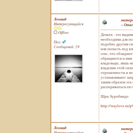
Леонид
матери
Интересующийся
«
Отве
Offline
Деньги - это видим
необходима для по
Пол:
подобно другим си
Сообщений: 29
или попасть под вл
секс, что обладают
обращаются и ими з
владельцы; лишь н
владения этой сил
отрешенности и нео
устанавливают зап
таким образом эта 
распоряжаться ею 
Шри Ауробиндо
http://waylove.ru/
Леонид
матери
Интересующийся