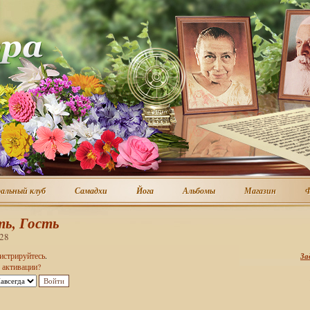
альный клуб
Самадхи
Йога
Альбомы
Магазин
Ф
альный клуб
Самадхи
Йога
Альбомы
Магазин
ь, Гость
:28
гистрируйтесь
.
За
 активации?