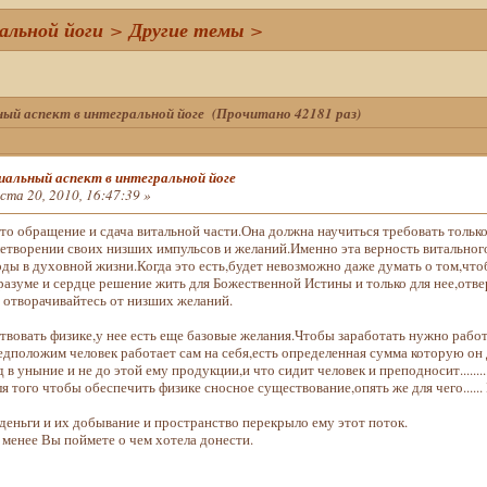
льной йоги
>
Другие темы
>
ый аспект в интегральной йоге (Прочитано 42181 раз)
альный аспект в интегральной йоге
ста 20, 2010, 16:47:39 »
это обращение и сдача витальной части.Она должна научиться требовать тольк
летворении своих низших импульсов и желаний.Именно эта верность витальног
оды в духовной жизни.Когда это есть,будет невозможно даже думать о том,чт
разуме и сердце решение жить для Божественной Истины и только для нее,отве
и отворачивайтесь от низших желаний.
твовать физике,у нее есть еще базовые желания.Чтобы заработать нужно работ
дположим человек работает сам на себя,есть определенная сумма которую он д
 в уныние и не до этой ему продукции,и что сидит человек и преподносит......
ля того чтобы обеспечить физике сносное существование,опять же для чего....
деньги и их добывание и пространство перекрыло ему этот поток.
 менее Вы поймете о чем хотела донести.