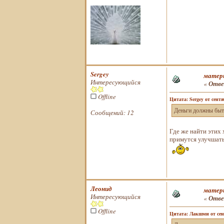
Sergey
матери
Интересующийся
«
Отве
Offline
Цитата: Sergey от сентя
Деньги должны быть
Сообщений: 12
Где же найти этих
примутся улучшать 
Леонид
матери
Интересующийся
«
Отве
Offline
Цитата: Лакшми от сент