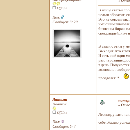
«
Отве
Offline
В конце статьи про
нельзя обогатиться
Пол:
Это не совсем так.
Сообщений: 29
имеющим эквивалент
бизнес на бирже ил
спекуляцией, и не 
В связи с этим у 
Выходит, что я тож
И есть ещё один м
разочарование, дос
в день. Получается
возможно наоборот
преодолеть?
Лакшми
матери
Новичок
«
Отве
Offline
Леонид, у вас оче
Пол:
себе. Желаю успеха
Сообщений: 7