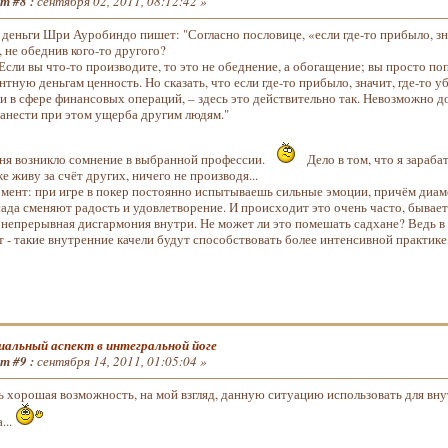
т #8 :
сентября 02, 2011, 08:12:42 »
 деньги Шри Ауробиндо пишет: "Согласно пословице, «если где-то прибыло, зна
, не обеднив кого-то другого?
 Если вы что-то производите, то это не обеднение, а обогащение; вы просто по
ную деньгам ценность. Но сказать, что если где-то прибыло, значит, где-то уб
и в сфере финансовых операций, – здесь это действительно так. Невозможно д
нанести при этом ущерба другим людям."
меня возникло сомнение в выбранной профессии.
Дело в том, что я зараба
е живу за счёт других, ничего не производя...
омент: при игре в покер постоянно испытываешь сильные эмоции, причём диам
ада сменяют радость и удовлетворение. И происходит это очень часто, бывает 1
 непрерывная дисгармония внутри. Не может ли это помешать садхане? Ведь в 
 - такие внутренние качели будут способствовать более интенсивной практике
альный аспект в интегральной йоге
т #9 :
сентября 14, 2011, 01:05:04 »
нь хорошая возможность, на мой взгляд, данную ситуацию использовать для вн
...