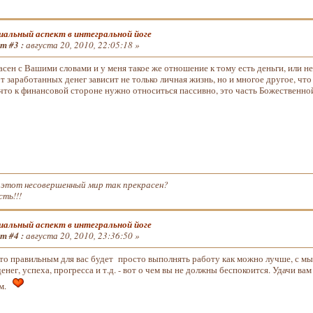
альный аспект в интегральной йоге
т #3 :
августа 20, 2010, 22:05:18 »
сен с Вашими словами и у меня такое же отношение к тому есть деньги, или нет.
от заработанных денег зависит не только личная жизнь, но и многое другое, ч
 что к финансовой стороне нужно относиться пассивно, это часть Божественно
 этот несовершенный мир так прекрасен?
сть!!!
альный аспект в интегральной йоге
т #4 :
августа 20, 2010, 23:36:50 »
что правильным для вас будет просто выполнять работу как можно лучше, с мыс
енег, успеха, прогресса и т.д. - вот о чем вы не должны беспокоится. Удачи вам
ом.