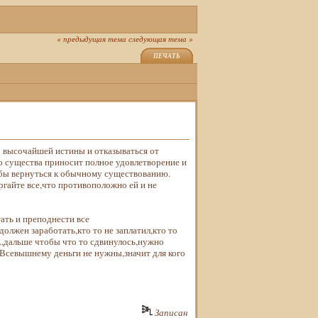
« предыдущая тема
следующая тема »
ПЕЧАТЬ
о высочайшей истины и отказываться от
о существа приносит полное удовлетворение и
обы вернуться к обычному существованию.
ргайте все,что противоположно ей и не
ать и преподнести все
олжен заработать,кто то не заплатил,кто то
...,дальше чтобы что то сдвинулось,нужно
.. Всевышнему деньги не нужны,значит для кого
Записан