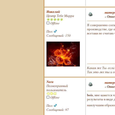
Николай
матери
Центр Тебе Мирра
«
Отве
Offline
Я совершенно согла
производстве, где 
Пол:
всетаки не считаю
Сообщений: 150
Какая же Ты- если
Так это-же ты и е
Nara
матери
Полноправный
«
Отве
пользователь
bois
, мне кажется 
Offline
результаты в виде д
наилучшим образ
Пол:
Сообщений: 97