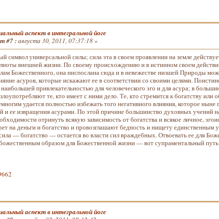
альный аспект в интегральной йоге
т #7 :
августа 30, 2011, 07:37:18 »
ый символ универсальной силы; сила эта в своем проявлении на земле действуе
лноты внешней жизни. По своему происхождению и в истинном своем действи
лам Божественного, она ниспослана сюда и в невежестве низшей Природы мож
ияние асуров, которые искажают ее в соответствии со своими целями. Поистине 
 наибольшей привлекательностью для человеческого эго и для асура; в больши
лоупотребляют те, кто имеет с ними дело. Те, кто стремится к богатству или 
емногим удается полностью избежать того негативного влияния, которое ныне 
ой и ее извращения асурами. По этой причине большинство духовных учений н
бходимости отринуть всякую зависимость от богат­ства и всякое личное, эгои
рет на деньги и богатство и провозглашают бедность и нищету единственным 
сила — богатство — остается во власти сил враждебных. Отвоевать ее для Бож
божественным образом для Божественной жизни — вот супраментальный путь 
p9662
альный аспект в интегральной йоге