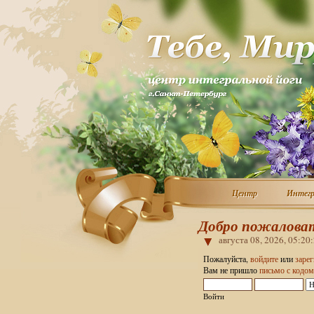
Центр
Интегр
Центр
Интегр
Добро пожаловат
августа 08, 2026, 05:20
Пожалуйста,
войдите
или
заре
Вам не пришло
письмо с кодом
Войти