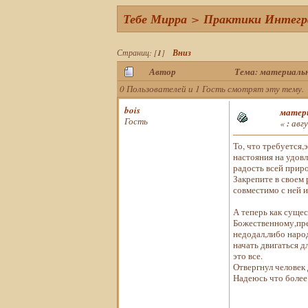
Тебе Мирра
>
Практики Интегра
Страниц: [
1
]
Вниз
Автор
Тема: материальн
0 Пользователей и 1 Гость смотрят эту тему.
bois
матери
Гость
«
:
авгу
То, что требуется,
настояния на удов
радость всей прир
Закрепите в своем 
совместимо с ней 
А теперь как сущес
Божественному,пре
недодал,либо народ
начать двигаться д
это все.
Отвергнул человек 
Надеюсь что более