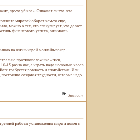
чит, где-то убыло». Означает ли это, что
­полняете мировой оборот чем-то еще,
ыло, можно о тех, кто спекулирует, кто делает
остичь финансового успеха, занимаясь
тываю на жизнь игрой в онлайн-покер.
етрально противоположные - гнев,
0-15 раз за час, а играть надо несколько часов
йоге требуется ровность и спокойствие. Или
, постоянно создавая трудности, которые надо
Записан
утренней работы установления мира и покоя в