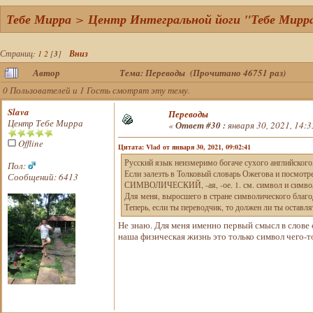
Тебе Мирра
>
Центр Интегральной йоги "Тебе Мирр
Страниц:
1
2
[
3
]
Вниз
Автор
Тема: Переводы (Прочитано 46751 раз)
0 Пользователей и 1 Гость смотрят эту тему.
Slava
Переводы
Центр Тебе Мирра
«
Ответ #30 :
января 30, 2021, 14:3
Offline
Цитата: Vlad от января 30, 2021, 09:02:41
Русский язык неизмеримо богаче сухого английского, 
Пол:
Если залезть в Толковый словарь Ожегова и посмотр
Сообщений: 6413
СИМВОЛИЧЕСКИЙ, -ая, -ое. 1. см. символ и символик
Для меня, выросшего в стране символического благо
Теперь, если ты переводчик, то должен ли ты оставля
Не знаю. Для меня именно первый смысл в слове
наша физическая жизнь это только символ чего-то