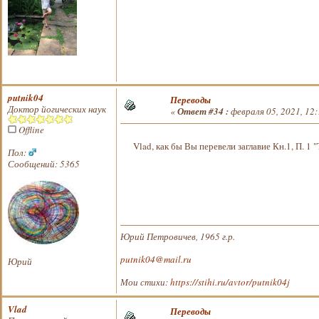
putnik04
Переводы
Доктор йогических наук
«
Ответ #34 :
февраля 05, 2021, 12:
Offline
Vlad, как бы Вы перевели заглавие Кн.1, П. 1 
Пол:
Сообщений: 5365
Юрий Петровичев, 1965 г.р.
putnik04@mail.ru
Юрий
Мои стихи:
https://stihi.ru/avtor/putnik04j
Vlad
Переводы