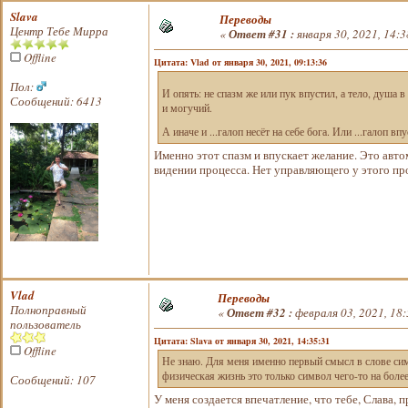
Slava
Переводы
Центр Тебе Мирра
«
Ответ #31 :
января 30, 2021, 14:3
Offline
Цитата: Vlad от января 30, 2021, 09:13:36
Пол:
И опять: не спазм же или пук впустил, а тело, душа в
Сообщений: 6413
и могучий.
А иначе и ...галоп несёт на себе бога. Или ...галоп вп
Именно этот спазм и впускает желание. Это авто
видении процесса. Нет управляющего у этого про
Vlad
Переводы
Полноправный
«
Ответ #32 :
февраля 03, 2021, 18:
пользователь
Цитата: Slava от января 30, 2021, 14:35:31
Offline
Не знаю. Для меня именно первый смысл в слове си
физическая жизнь это только символ чего-то на более
Сообщений: 107
У меня создается впечатление, что тебе, Слава, 