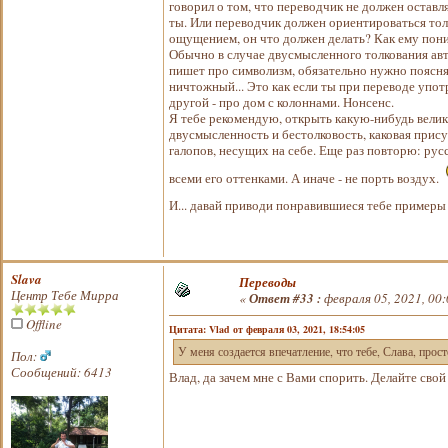
говорил о том, что переводчик не должен остав
ты. Или переводчик должен ориентироваться толь
ощущением, он что должен делать? Как ему пон
Обычно в случае двусмысленного толкования авто
пишет про символизм, обязательно нужно поясня
ничтожный... Это как если ты при переводе упот
другой - про дом с колоннами. Нонсенс.
Я тебе рекомендую, открыть какую-нибудь велик
двусмысленность и бестолковость, каковая прису
галопов, несущих на себе. Еще раз повторю: русс
всеми его оттенками. А иначе - не порть воздух.
И... давай приводи понравившиеся тебе пример
Slava
Переводы
Центр Тебе Мирра
«
Ответ #33 :
февраля 05, 2021, 00:
Offline
Цитата: Vlad от февраля 03, 2021, 18:54:05
У меня создается впечатление, что тебе, Слава, прост
Пол:
Сообщений: 6413
Влад, да зачем мне с Вами спорить. Делайте свой 