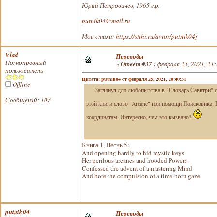
Юрий Петровичев, 1965 г.р.
putnik04@mail.ru
Мои стихи:
https://stihi.ru/avtor/putnik04j
Vlad
Переводы
Полноправный
«
Ответ #37 :
февраля 25, 2021, 21:
пользователь
Цитата: putnik04 от февраля 25, 2021, 20:40:31
Offline
Заглянул для любопытства в "Словарь Савитри" сос
Сообщений: 107
этой книги слово "Arсane" при помощи Поисковика. 
координатам. Интересно, чем это вызвано?
Книга 1, Песнь 5:
And opening hardly to hid mystic keys
Her perilous arcanes and hooded Powers
Confessed the advent of a mastering Mind
And bore the compulsion of a time-born gaze.
putnik04
Переводы