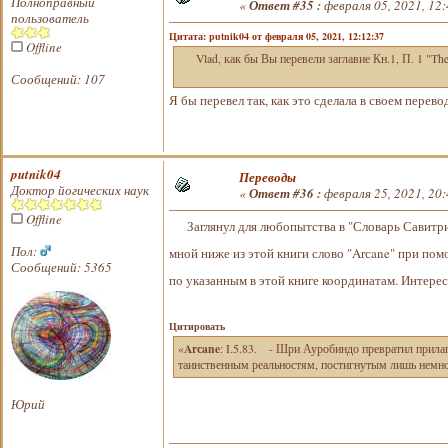
Полноправный
«
Ответ #35 :
февраля 05, 2021, 12:
пользователь
Цитата: putnik04 от февраля 05, 2021, 12:12:37
Offline
Vlad, как бы Вы перевели заглавие Кн.1, П. 1 "Th
Сообщений: 107
Я бы перевел так, как это сделала в своем перево
putnik04
Переводы
Доктор йогических наук
«
Ответ #36 :
февраля 25, 2021, 20:
Offline
Заглянул для любопытства в "Словарь Савитри"
Пол:
мной ниже из этой книги слово "Arсane" при по
Сообщений: 5365
по указанным в этой книге координатам. Интерес
Цитировать
Arсane
«
: I.5.83. - Шри Ауробиндо превратил прилаг
таинственным реальностям, постигнутым лишь немн
Юрий