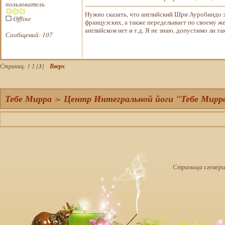
пользователь
Нужно сказать, что английский Шри Ауробиндо эт
Offline
французских, а также переделывает по своему же
английском нет и т.д. Я не знаю, допустимо ли та
Сообщений: 107
Страниц:
1
2
[
3
]
Вверх
Тебе Мирра
>
Центр Интегральной йоги "Тебе Мирр
Страница сгенерир