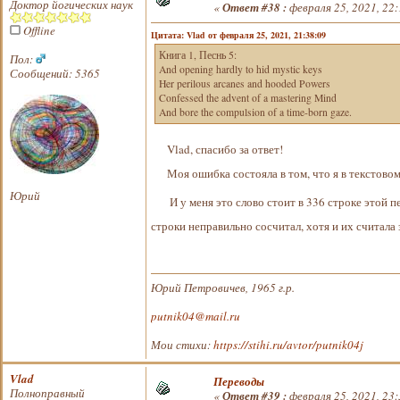
Доктор йогических наук
«
Ответ #38 :
февраля 25, 2021, 22:
Offline
Цитата: Vlad от февраля 25, 2021, 21:38:09
Книга 1, Песнь 5:
Пол:
And opening hardly to hid mystic keys
Сообщений: 5365
Her perilous arcanes and hooded Powers
Confessed the advent of a mastering Mind
And bore the compulsion of a time-born gaze.
Vlad, спасибо за ответ!
Моя ошибка состояла в том, что я в текстовом П
Юрий
И у меня это слово стоит в 336 строке этой песн
строки неправильно сосчитал, хотя и их считала
Юрий Петровичев, 1965 г.р.
putnik04@mail.ru
Мои стихи:
https://stihi.ru/avtor/putnik04j
Vlad
Переводы
Полноправный
«
Ответ #39 :
февраля 25, 2021, 23: