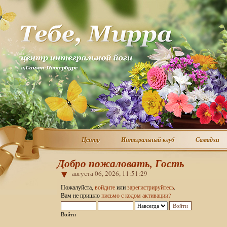
Центр
Интегральный клуб
Самадхи
Центр
Интегральный клуб
Самадхи
Добро пожаловать, Гость
августа 06, 2026, 11:51:29
Пожалуйста,
войдите
или
зарегистрируйтесь
.
Вам не пришло
письмо с кодом активации?
Войти