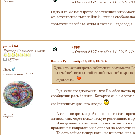
Гость
«
Ответ #196 :
ноября 14, 2015, 10:
Одно и то же понтярство собственной значимости
от, естественно высочайшей, истины свободолюб
трогательная забота, отцы и матери – садоводы!
putnik04
Гуру
Доктор йогических наук
«
Ответ #197 :
ноября 14, 2015, 11:
Offline
Цитата: Рут от ноября 14, 2015, 10:02:06
Одно и то же понтярство собственной значимости. Вар
Пол:
высочайшей, истины свободолюбивых, всё искренне и
Сообщений: 5365
– садоводы!..
Рут, если предположить, что Вы абсолютно п
сообщении роль ёршика! Которую он и на этот р
свойственных для него людей.
А если говорить серьёзно, то понты (эго-прояв
Юрий
личностями, через психическую реализацию и т
И на данном этапе своего развития мы просто вы
правильном направлении с опорой на Божествен
То есть сейчас между нами, не качественная, а