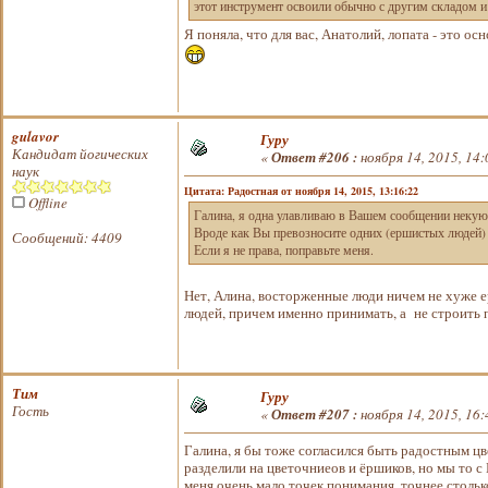
этот инструмент освоили обычно с другим складом и 
Я поняла, что для вас, Анатолий, лопата - это о
gulavor
Гуру
Кандидат йогических
«
Ответ #206 :
ноября 14, 2015, 14:
наук
Цитата: Радостная от ноября 14, 2015, 13:16:22
Offline
Галина, я одна улавливаю в Вашем сообщении неку
Вроде как Вы превозносите одних (ершистых людей) 
Сообщений: 4409
Если я не права, поправьте меня.
Нет, Алина, восторженные люди ничем не хуже е
людей, причем именно принимать, а не строить 
Тим
Гуру
Гость
«
Ответ #207 :
ноября 14, 2015, 16:
Галина, я бы тоже согласился быть радостным ц
разделили на цветочниеов и ёршиков, но мы то с
меня очень мало точек понимания, точнее стольк