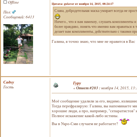
Offline
Цитата: gulavor от ноября 14, 2015, 08:24:17
Слава, добродетельная маска умирает всегда не про
Пол:
Сообщений: 6413
Ничего., что я вам намекну, слушать комплименты и
более правдиво, понять что именно вам нравиться в т
делает вам комплименты, действительно с такими при
Галина, я точно знаю, что мне не нравится в Ва
Садху
Гуру
Гость
«
Ответ #203 :
ноября 14, 2015, 13:
Моё сообщение удалили за его, видимо, излиш
Тогда перефразирую: Галина, вы напоминаете мн
хорошие люди, а про, например, "сепаратистов" 
Полное искажение какой-либо истины.
Вы в Укро-Сми случаем не работаете?