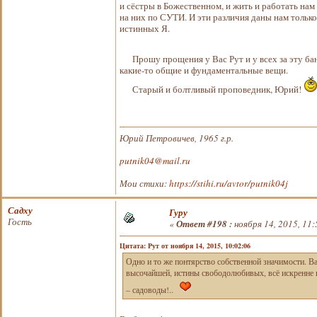
и сёстры в Божественном, и жить и работать нам
на них по СУТИ. И эти различия даны нам только
истинных Я.
Прошу прощения у Вас Рут и у всех за эту б
какие-то общие и фундаментальные вещи.
Старый и болтливый проповедник, Юрий!
Юрий Петровичев, 1965 г.р.
putnik04@mail.ru
Мои стихи:
https://stihi.ru/avtor/putnik04j
Садху
Гуру
Гость
«
Ответ #198 :
ноября 14, 2015, 11:
Цитата: Рут от ноября 14, 2015, 10:02:06
Одно и то же понтярство собственной значимости. Вар
высочайшей, истины свободолюбивых, всё искренне и
– садоводы!..