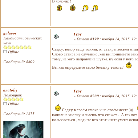
В яблочко!
gulavor
Гуру
Кандидат йогических
«
Ответ #199 :
ноября 14, 2015, 12:
наук
Садху, юмор вещь тонкая, от сатиры весьма отли
Offline
Слово сатира не случайно, как вы понимаете за
тому, на кого направлена шутка, ну если у него в
Сообщений: 4409
Вы как определите свою белизну текста?
anatoliy
Гуру
Помощник
«
Ответ #200 :
ноября 14, 2015, 12:
Offline
Садху в своём ключе и на своём месте )))
Сообщений: 1875
нажал на кнопку и знаешь что скажет . А так вот 
пользоваться , люди те кто этот инструмент осв