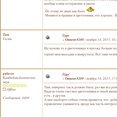
вообще к ним отторжение и рвота.
По этому не знаю как быть
Меняются ёршики и цветочники, это хорошо. Вс
Тим
Гуру
Гость
«
Ответ #208 :
ноября 14, 2015, 16:
Но почему то в цветочниках я нахожу больше по
терпят мои выходки и выкрутасы. Всё таки челов
gulavor
Гуру
Кандидат йогических
«
Ответ #209 :
ноября 14, 2015, 17:
наук
Тим, наверное так и должно быть, раз мы все ра
Offline
Видела очень светлых цветочников в своей жизн
есть , я другая.
Сообщений: 4409
А мне наоборот сейчас очень нравится, что реб
гармонично уживаются, вроде как часть интерес