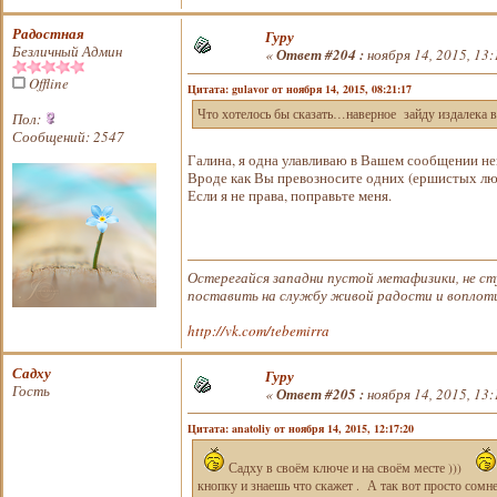
Радостная
Гуру
Безличный Админ
«
Ответ #204 :
ноября 14, 2015, 13:
Offline
Цитата: gulavor от ноября 14, 2015, 08:21:17
Что хотелось бы сказать…наверное зайду издалека в
Пол:
Сообщений: 2547
Галина, я одна улавливаю в Вашем сообщении н
Вроде как Вы превозносите одних (ершистых лю
Если я не права, поправьте меня.
Остерегайся западни пустой метафизики, не ст
поставить на службу живой радости и воплотит
http://vk.com/tebemirra
Садху
Гуру
Гость
«
Ответ #205 :
ноября 14, 2015, 13:
Цитата: anatoliy от ноября 14, 2015, 12:17:20
Садху в своём ключе и на своём месте )))
кнопку и знаешь что скажет . А так вот просто сомнен