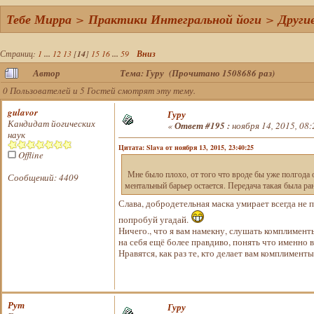
Тебе Мирра
>
Практики Интегральной йоги
>
Други
Страниц:
1
...
12
13
[
14
]
15
16
...
59
Вниз
Автор
Тема: Гуру (Прочитано 1508686 раз)
0 Пользователей и 5 Гостей смотрят эту тему.
gulavor
Гуру
Кандидат йогических
«
Ответ #195 :
ноября 14, 2015, 08:
наук
Цитата: Slava от ноября 13, 2015, 23:40:25
Offline
Мне было плохо, от того что вроде бы уже полгода о
Сообщений: 4409
ментальный барьер остается. Передача такая была ра
Слава, добродетельная маска умирает всегда не
попробуй угадай.
Ничего., что я вам намекну, слушать комплимен
на себя ещё более правдиво, понять что именно в
Нравятся, как раз те, кто делает вам комплимент
Рут
Гуру