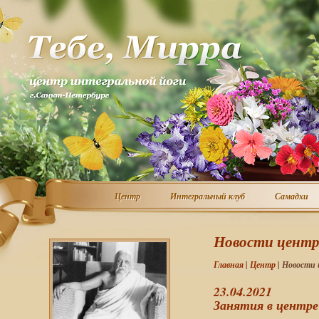
Центр
Интегральный клуб
Самадхи
Центр
Интегральный клуб
Самадхи
Новости цент
Главная
|
Центр
| Новости
23.04.2021
Занятия в центре