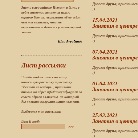
Дорогие друзья, приглашае
Знать высочайшую Истину и быть с
:)
ней в гармонии является целью
верного бытия; выражать её во всём,
15.04.2021
чем мы являемся, что мы
Занятия в центре
переживаем и делаем - условие верной
жизни.
Дорогие друзья, приглашае
:)
Шри Ауробиндо
07.04.2021
Занятия в центре
Лист рассылки
Дорогие друзья, приглашае
:)
Чтобы подписаться на нашу
01.04.2021
новостную рассылку и рассылку
"Вечный календарь", пришлите
Занятия в центре 
письмо на адрес info@integralyoga.ru со
своего адреса эл.почты, на который
Дорогие друзья, приглашае
Вы хотите получать наши новости.
:)
Выберите тип рассылки:
25.03.2021
Занятия в центре
Ваш E-mail:
>>>
Дорогие друзья, приглашае
:)